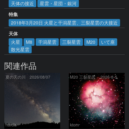
天体の接近
星雲・星団・銀河
特集
2018年3月20日 火星と干潟星雲、三裂星雲の大接近
天体
火星
M8
干潟星雲
三裂星雲
M20
いて座
散光星雲
関連作品
夏の天の川 2026/08/07
M20 三裂星雲 2026-8-5
nardis
ktom