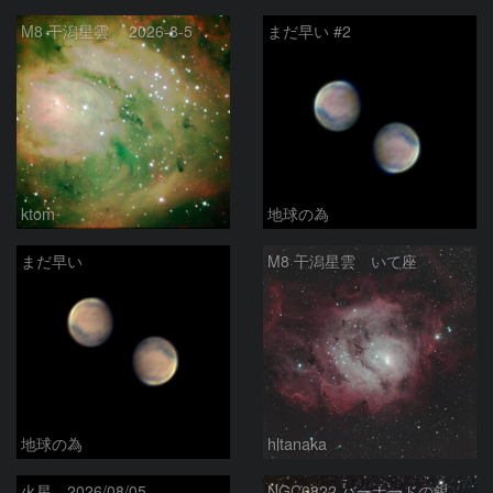
M8 干潟星雲 2026-8-5
まだ早い #2
ktom
地球の為
まだ早い
M8 干潟星雲 いて座
地球の為
hltanaka
火星 2026/08/05
NGC6822 バーナードの銀河 いて座