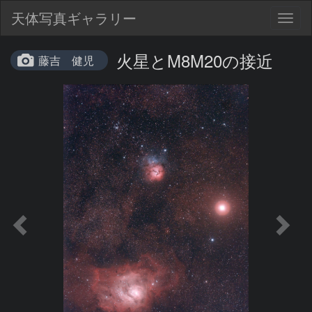
天体写真ギャラリー
Togg
navig
火星とM8M20の接近
藤吉 健児