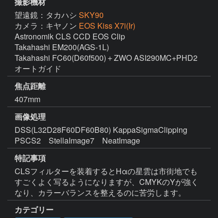
撮影機材
望遠鏡：タカハシ
SKY90
カメラ：キヤノン
EOS Kiss X7i(Ir)
Astronomik CLS CCD EOS Clip

Takahashi EM200(AGS-1L)

Takahashi FC60(D60f500)＋ZWO ASI290MC+PHD2
オートガイド
焦点距離
407mm
画像処理
DSS(L32D28F60DF60B80) KappaSigmaClipping　
PSCS2　StellaImage7　NeatImage
特記事項
CLSフィルターを装着するとHαの星雲は市街地でも
すごくよく写るようになりますが、CMYKのYが強く
なり、カラーバランスを整えるのに苦労します。
カテゴリー