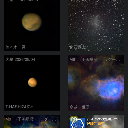
佐々木一男
化石職人
火星 2026/08/04
M8 (干潟星雲 ・ ラグーン（Lagoon）星雲)
T-HASHIGUCHI
今城 雅彦
PR
M8 (干潟星雲 ・ ラグーン（Lagoon）星雲)