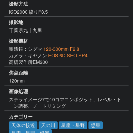
撮影方法
ISO2000 絞りF3.5
撮影地
千葉県九十九里
撮影機材
望遠鏡：シグマ
120-300mm F2.8
カメラ：キヤノン
EOS 6D SEO-SP4
高橋製作所EM200
焦点距離
120mm
画像処理
ステライメージ7で10コマコンポジット、レベル・ト
ーン調整、ノートリミング
カテゴリー
天体の接近
天の川
星座・星野
惑星
星雲・星団・銀河