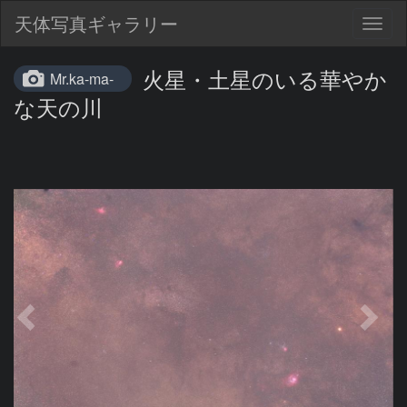
天体写真ギャラリー
Togg
navig
火星・土星のいる華やか
Mr.ka-ma-
な天の川