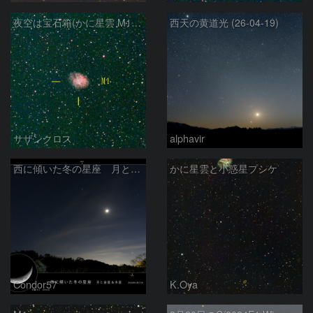
夜空は宝石箱(かに星雲 M1) Seestar50
西天の黄道光 (26-04-19)
サザンクロス
alphavir
西に傾いた冬の星座 月と金星＆木星
かに星雲と小惑星プシケ
Condor57
K.Oya