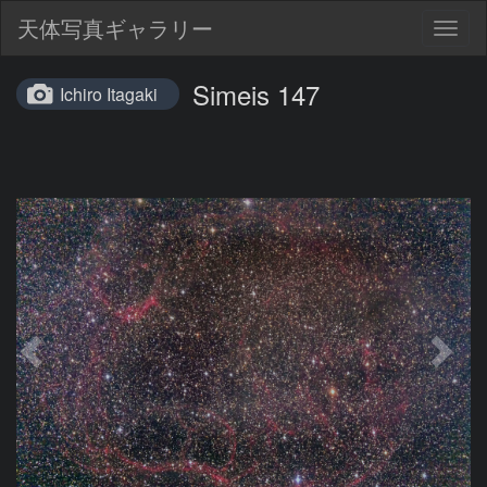
天体写真ギャラリー
Togg
navig
Simeis 147
Ichiro Itagaki