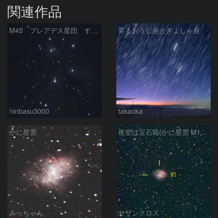
関連作品
M45 プレアデス星団 すばる
昇るおうし座とぎょしゃ座
ninbasu3000
takaoka
かに星雲
夜空は宝石箱(かに星雲 M1) Seestar50
みっちゃん
サザンクロス