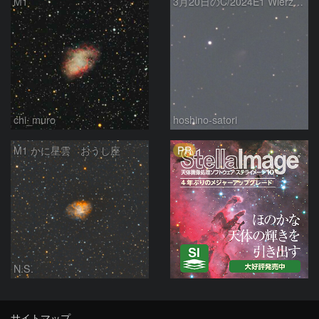
M1
3月20日のC/2024E1 Wierzchos
chi_muro
hoshino-satori
PR
M1 かに星雲 おうし座
N.S.
サイトマップ