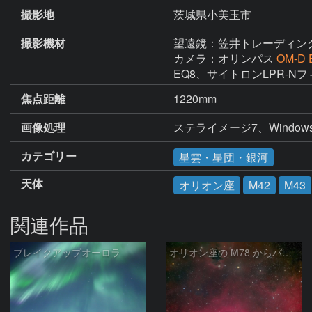
撮影地
茨城県小美玉市
撮影機材
望遠鏡：笠井トレーディン
カメラ：オリンパス
OM-D E
EQ8、サイトロンLPR-N
焦点距離
1220mm
画像処理
ステライメージ7、Windows Liv
カテゴリー
星雲・星団・銀河
天体
オリオン座
M42
M43
関連作品
ブレイクアップオーロラ
オリオン座の M78 からバーナードループをまたいで LDN1622あたり