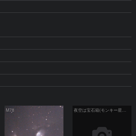
M78
夜空は宝石箱(モンキー星雲 NGC2174) Seestar50