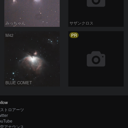
みっちゃん
サザンクロス
PR
M42
BLUE COMET
llow
ストロアーツ
itter
ouTube
空アナウンス