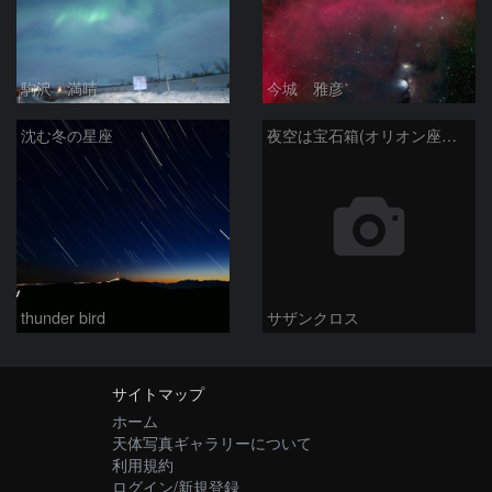
駒沢 満晴
今城 雅彦
沈む冬の星座
夜空は宝石箱(オリオン座大星雲 M42) Seestar50
thunder bird
サザンクロス
サイトマップ
ホーム
天体写真ギャラリーについて
利用規約
ログイン/新規登録