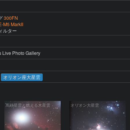
グ
300FN
-M5 MarkII
フィルター
e Photo Gallery
オリオン座大星雲
馬頭星雲と燃える木星雲
オリオン大星雲