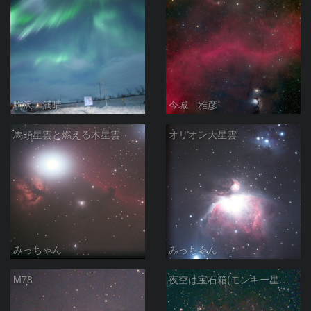
駒沢 満晴
今城 雅彦
馬頭星雲と燃える木星雲
オリオン大星雲
みっちゃん
みっちゃん
M78
夜空は宝石箱(モンキー星雲 NGC2174) Seestar50