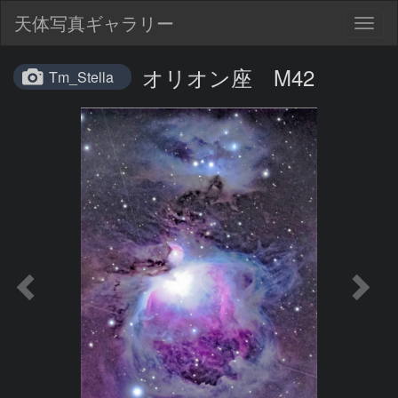
天体写真ギャラリー
Togg
navig
オリオン座 M42
Tm_Stella