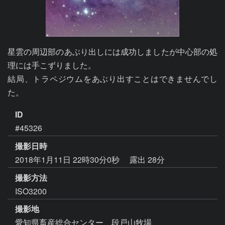
星雲の周辺部のあぶり出しには成功しましたが中心部の処
理には手こずりました。

結局、トラペジウムをあぶり出すことはできませんでし
た。
ID
#45326
撮影日時
2018年1月11日 22時30分0秒
露出 28分
撮影方法
ISO3200
撮影地
愛知県畜産総合センター 段戸山牧場