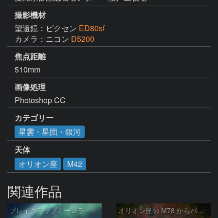
撮影機材
望遠鏡：ビクセン
ED80sf
カメラ：ニコン
D5200
焦点距離
510mm
画像処理
Photoshop CC
カテゴリー
星雲・星団・銀河
天体
オリオン座
M42
関連作品
ブレイクアップオーロラ
オリオン座の M78 からバーナードループをまたいで LDN1622あたり