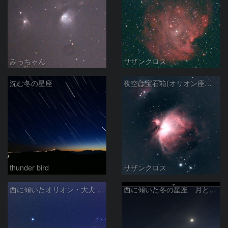
みっちゃん
サザンクロス
沈む冬の星座
夜空は宝石箱(オリオン座大星雲 M42) Seestar50
thunder bird
サザンクロス
西に傾いたオリオン・大犬 (2026/04/21)
西に傾いた冬の星座 月と金星＆木星