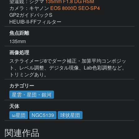
望遠鏡：シグマ
135mm F1.8 DG HSM
カメラ：キヤノン
EOS 8000D SEO-SP4
GP2ガイドパックS

HEUIB-II-FFフィルター
焦点距離
135mm
画像処理
ステライメージ8でダーク補正・加算平均コンポジッ
ト、レベル調整、デジタル現像、Lab色彩調整など。
トリミングあり。
カテゴリー
星雲・星団・銀河
天体
ω星団
NGC5139
球状星団
関連作品