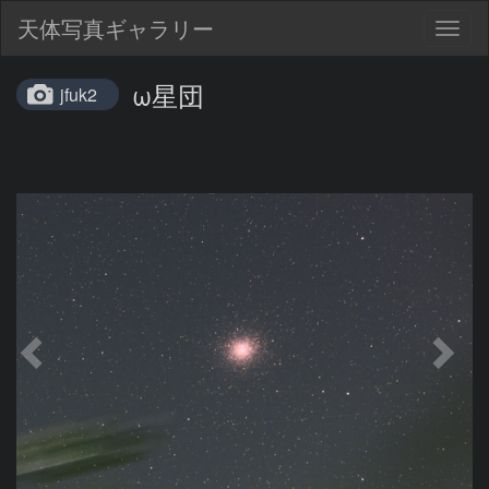
天体写真ギャラリー
Togg
navig
ω星団
jfuk2