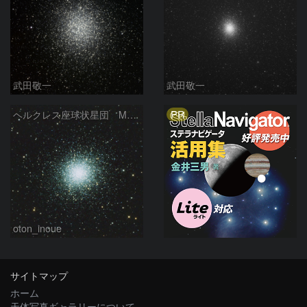
武田敬一
武田敬一
PR
ヘルクレス座球状星団 M１３（RGB合成）
oton_inoue
サイトマップ
ホーム
天体写真ギャラリーについて