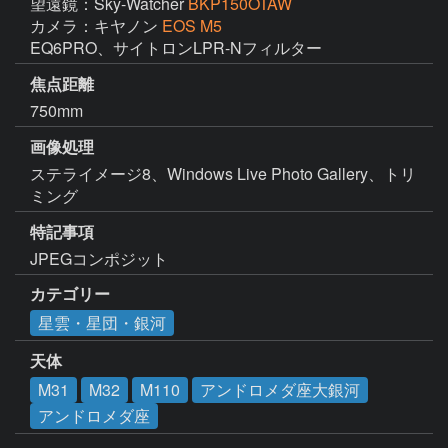
望遠鏡：Sky-Watcher
BKP150OTAW
カメラ：キヤノン
EOS M5
EQ6PRO、サイトロンLPR-Nフィルター
焦点距離
750mm
画像処理
ステライメージ8、Windows Live Photo Gallery、トリ
ミング
特記事項
JPEGコンポジット
カテゴリー
星雲・星団・銀河
天体
M31
M32
M110
アンドロメダ座大銀河
アンドロメダ座