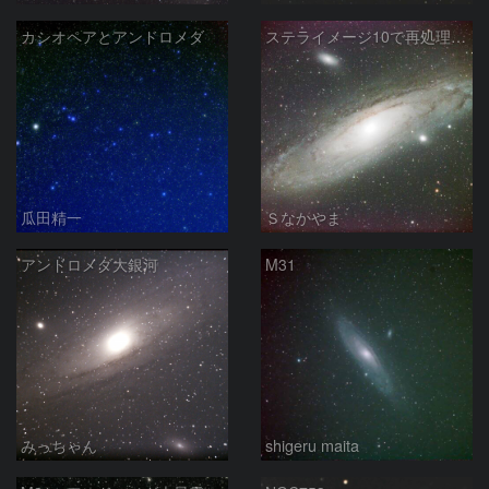
カシオペアとアンドロメダ
ステライメージ10で再処理したM31
瓜田精一
Ｓなかやま
アンドロメダ大銀河
M31
みっちゃん
shigeru maita