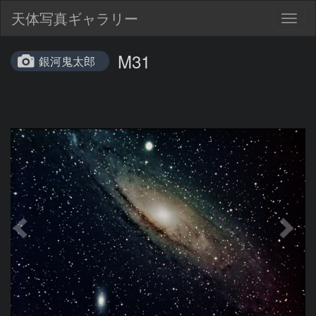
天体写真ギャラリー
Togg
navig
M31
銀河鬼太郎