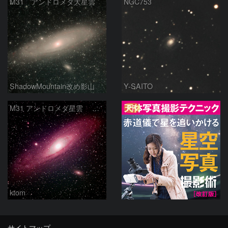
M31 アンドロメダ大星雲
NGC753
ShadowMountain改め影山
Y-SAITO
PR
M31 アンドロメダ星雲 2026-1-14
ktom
サイトマップ