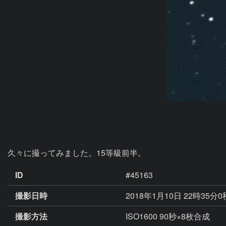
久々に撮ってみました。15等級前半。
ID
#45163
撮影日時
2018年1月10日 22時35分
撮影方法
ISO1600 90秒×8枚合成