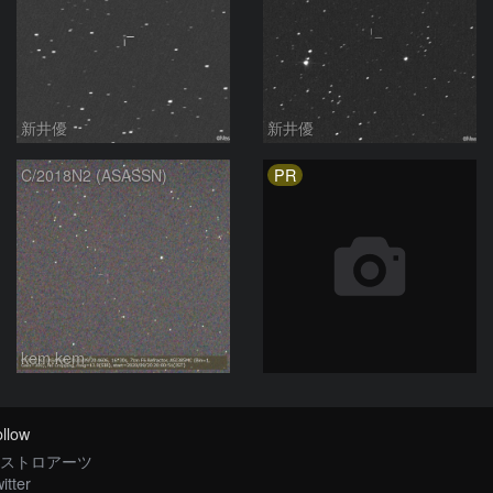
新井優
新井優
PR
C/2018N2 (ASASSN)
kem.kem
llow
ストロアーツ
itter