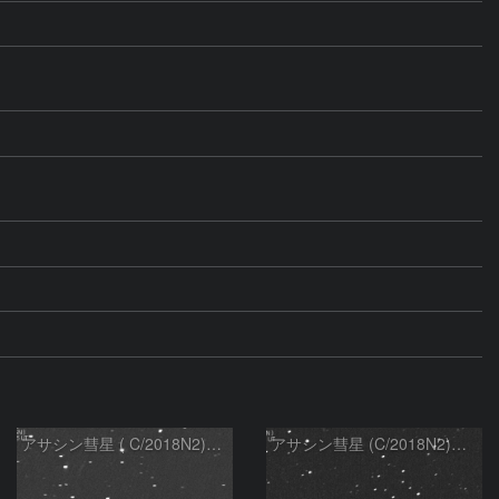
アサシン彗星 ( C/2018N2)：2021/04/11
アサシン彗星 (C/2018N2)：2021/03/24