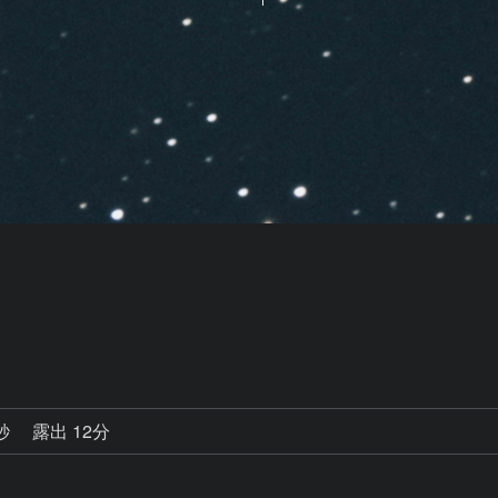
0秒
露出 12分