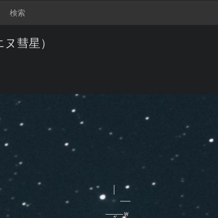
検索
スエヌ彗星）