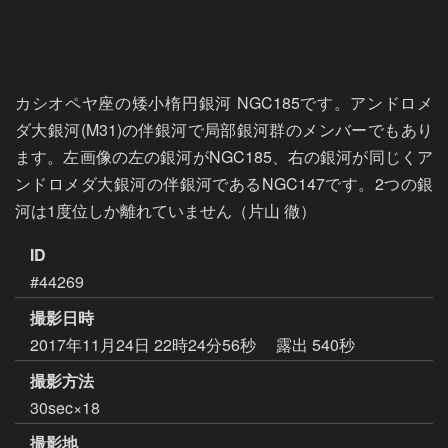
カシオペヤ座の矮小楕円銀河 NGC185です。アンドロメ
ダ大銀河(M31)の伴銀河で局部銀河群のメンバーでもあり
ます。左画像の左の銀河がNGC185、右の銀河が同じくア
ンドロメダ大銀河の伴銀河であるNGC147です。2つの銀
河は1度位しか離れていません（片山 徹）
ID
#44269
撮影日時
2017年11月24日 22時24分56秒
露出 540秒
撮影方法
30sec×18
撮影地