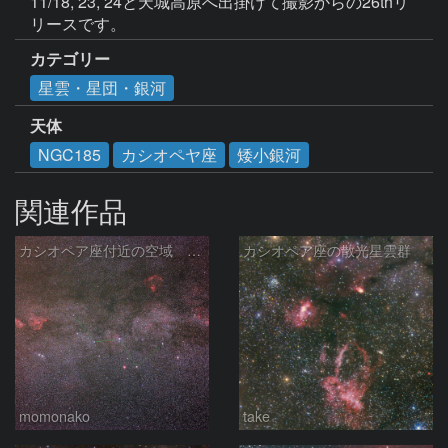
11/18, 23, 24と天城高原へ出掛けて撮影からの26thリ
リースです。
カテゴリー
星雲・星団・銀河
天体
NGC185
カシオペヤ座
矮小銀河
関連作品
カシオペア座付近の空域 260720
カシオペア座の散光星雲群
momonako
take