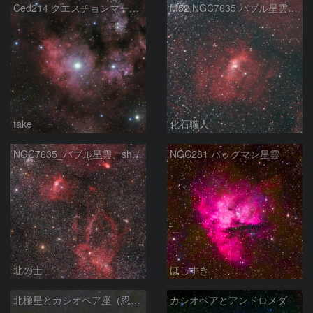
Ced214 クエスチョンマーク星雲の“心臓部”
M52 NGC7635 バブル星雲 Sh2-159 カシオペア座
take
化石職人
NGC7635_バブル星雲、sh2-157_くわがた星雲
NGC281 パックマン星雲
北の士
ほしすき
北極星とカシオペア座（忍び寄る秋）
カシオペアとアンドロメダ