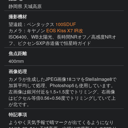
静岡県 天城高原
撮影機材
望遠鏡：ペンタックス
100SDUF
カメラ：キヤノン
EOS Kiss X7 IR改
ISO6400、WB太陽光、長時間NRオフ／高感度NRオ
フ、ビクセンSXP赤道儀で恒星時ガイド
焦点距離
400mm
画像処理
カメラが生成したJPEG画像18コマをStellaImage8で
加算平均して処理、Photoshop5も使用しています。
左画像は銀河付近を1.5×1.5度でトリミング、右画像
はピクセル等倍0.56×0.56度でトリミングしていて上
が北です。
特記事項
ようやく天気予報で晴マークが出てくるようになり