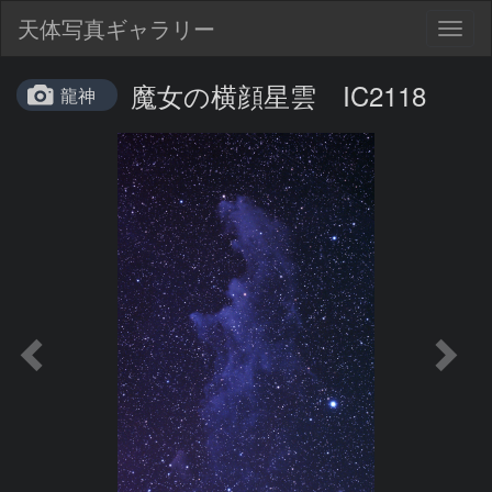
天体写真ギャラリー
Togg
navig
魔女の横顔星雲 IC2118
龍神