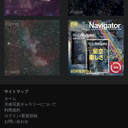
森 栄二
Jhosua
PR
IC2118
r_usami
サイトマップ
ホーム
天体写真ギャラリーについて
利用規約
ログイン/新規登録
お問い合わせ