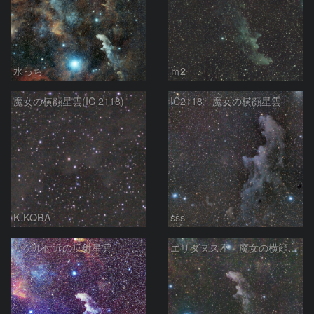
水っち
ｍ2
魔女の横顔星雲(IC 2118)
IC2118 魔女の横顔星雲
K.KOBA
sss
リゲル付近の反射星雲 251218
エリダヌス座 魔女の横顔星雲 IC 2118