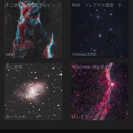
十三夜での網状星雲（ピッカリングの三角）
M45 プレアデス星団 すばる
take
ninbasu3000
かに星雲
NGC6960 網状星雲
みっちゃん
ほしすき