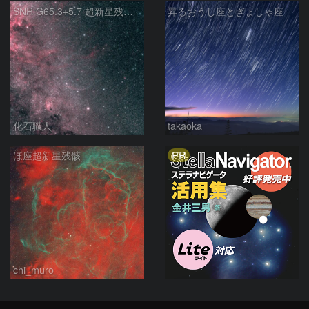
SNR G65.3+5.7 超新星残骸 アルビレオ周辺 はくちょう座
昇るおうし座とぎょしゃ座
化石職人
takaoka
PR
ほ座超新星残骸
chi_muro