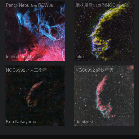
Pencil Nebula & RCW38
網状星雲の東側NGC6992
Ichiro Itagaki
take
NGC6992と人工衛星
NGC6992 網状星雲
Ken.Nakayama
riomizuki