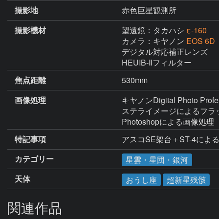
撮影地
赤色巨星観測所
撮影機材
望遠鏡：タカハシ
ε-160
カメラ：キヤノン
EOS 6
デジタル対応補正レンズ

HEUIB-Ⅱフィルター
焦点距離
530mm
画像処理
キヤノンDigital Photo Pr
ステライメージによるフラ
Photoshopによる画像処理
特記事項
アスコSE架台＋ST-4によ
カテゴリー
星雲・星団・銀河
天体
おうし座
超新星残骸
関連作品