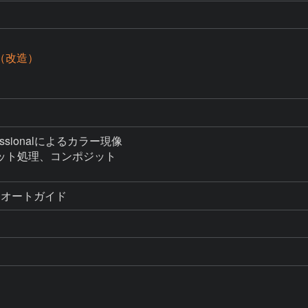
D（改造）
ofessionalによるカラー現像

ット処理、コンポジット

るオートガイド