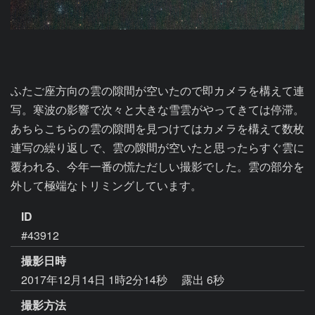
ふたご座方向の雲の隙間が空いたので即カメラを構えて連
写。寒波の影響で次々と大きな雪雲がやってきては停滞。
あちらこちらの雲の隙間を見つけてはカメラを構えて数枚
連写の繰り返しで、雲の隙間が空いたと思ったらすぐ雲に
覆われる、今年一番の慌ただしい撮影でした。雲の部分を
外して極端なトリミングしています。
ID
#43912
撮影日時
2017年12月14日 1時2分14秒
露出 6秒
撮影方法