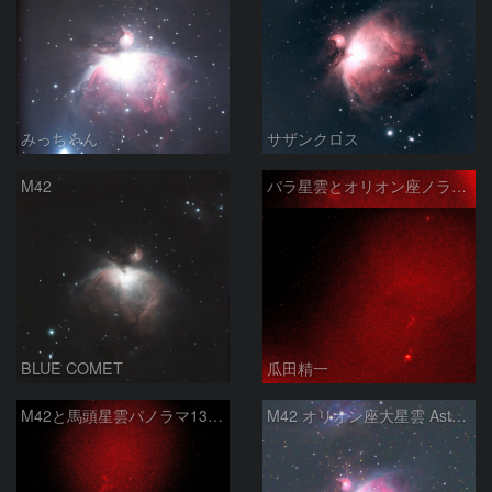
みっちゃん
サザンクロス
M42
バラ星雲とオリオン座ノラマ50mm
BLUE COMET
瓜田精一
M42と馬頭星雲パノラマ135mm
M42 オリオン座大星雲 AstroTracer Type3の威力