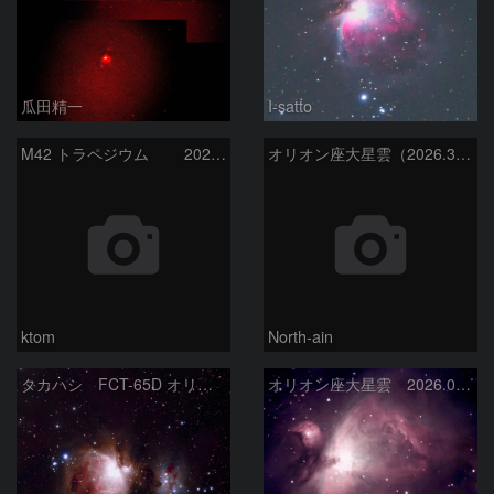
瓜田精一
I-satto
M42 トラペジウム 2026-3-14
オリオン座大星雲（2026.3.15）
ktom
North-ain
タカハシ FCT-65D オリオン大星雲
オリオン座大星雲 2026.01.13