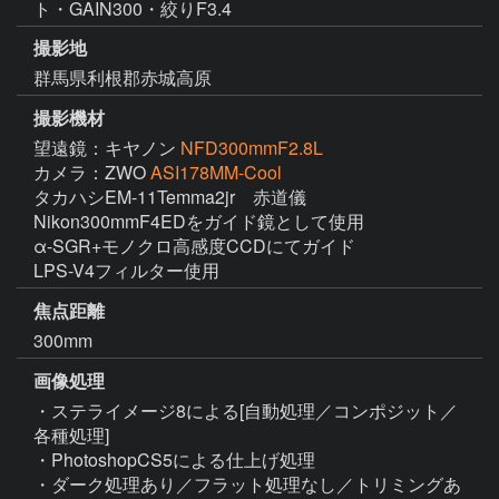
ト・GAIN300・絞りF3.4
撮影地
群馬県利根郡赤城高原
撮影機材
望遠鏡：キヤノン
NFD300mmF2.8L
カメラ：ZWO
ASI178MM-Cool
タカハシEM-11Temma2jr　赤道儀

Nikon300mmF4EDをガイド鏡として使用

α-SGR+モノクロ高感度CCDにてガイド

LPS-V4フィルター使用
焦点距離
300mm
画像処理
・ステライメージ8による[自動処理／コンポジット／
各種処理]

・PhotoshopCS5による仕上げ処理

・ダーク処理あり／フラット処理なし／トリミングあ