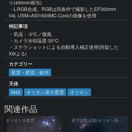
り(400mm相当)

・L-RGB合成、RGBは同条件で撮影したEF300mm 
f/4L USM+ASI1600MC-Coolの画像を使用
特記事項
・気温：-3℃／微風

・カメラ冷却温度-30℃

・ステラショットによる自動導入補正使用(同架した
X6iよる)
カテゴリー
星雲・星団・銀河
天体
M42
オリオン座大星雲
オリオン
関連作品
オリオン大星雲
夜空は宝石箱(オリオン座大星雲 M42) Seestar50