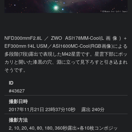
NFD300mmF2.8L／ZWO ASI178MM-Cool(L画像)＋
EF300mm f/4L USM／ASI1600MC-Cool(RGB画像)による
多段階(7段)露出で表現したM42星雲です。星雲下部にポッ
カリと開いた漆黒の穴、淵に立って見下ろすと引き込まれ
そうです。
ID
#43627
撮影日時
2017年11月21日 23時37分10秒
露出 240分
撮影方法
2, 10, 20, 40, 80, 180, 360秒露出×各10枚コンポジッ