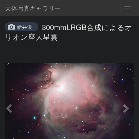
天体写真ギャラリー
Togg
navig
300mmLRGB合成によるオ
新井優
リオン座大星雲