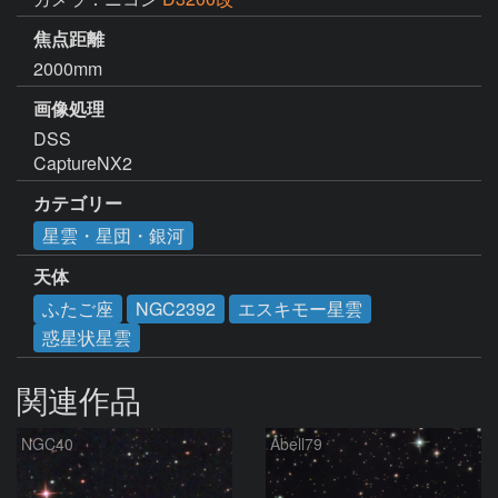
焦点距離
2000mm
画像処理
DSS

CaptureNX2
カテゴリー
星雲・星団・銀河
天体
ふたご座
NGC2392
エスキモー星雲
惑星状星雲
関連作品
NGC40
Abell79