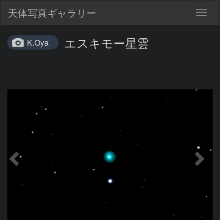
天体写真ギャラリー
Togg
navig
エスキモー星雲
K.Oya