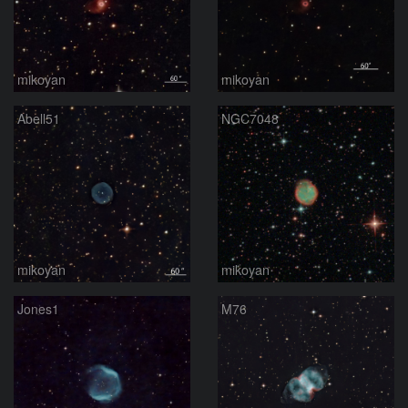
mikoyan
mikoyan
Abell51
NGC7048
mikoyan
mikoyan
Jones1
M76