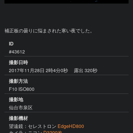
補正板の曇りに悩まされた寒い夜でした。
ID
#43612
撮影日時
2017年11月28日 2時4分0秒
露出 320秒
撮影方法
F10 ISO800
撮影地
仙台市泉区
撮影機材
望遠鏡：セレストロン
EdgeHD800
カメラ：ニコン
D3200改