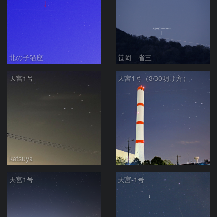
北の子猫座
笹岡 省三
天宮1号
天宮1号（3/30明け方）
katsuya
くおん
天宮1号
天宮-1号