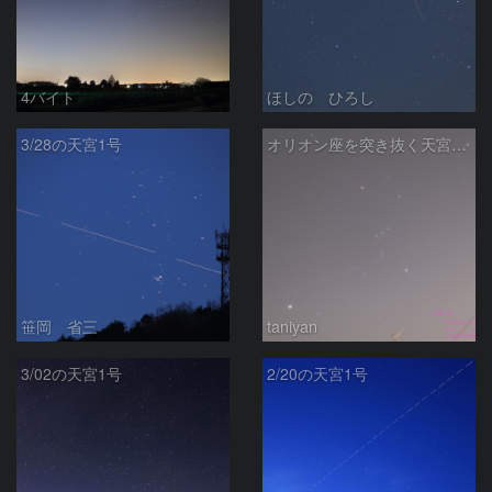
4バイト
ほしの ひろし
3/28の天宮1号
オリオン座を突き抜く天宮1号
笹岡 省三
taniyan
3/02の天宮1号
2/20の天宮1号