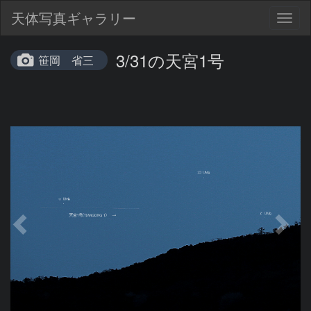
天体写真ギャラリー
Togg
navig
3/31の天宮1号
笹岡 省三