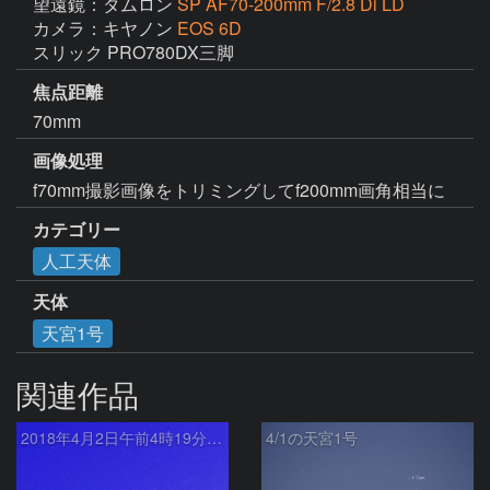
望遠鏡：タムロン
SP AF70-200mm F/2.8 Di LD
カメラ：キヤノン
EOS 6D
スリック PRO780DX三脚
焦点距離
70mm
画像処理
f70mm撮影画像をトリミングしてf200mm画角相当に
カテゴリー
人工天体
天体
天宮1号
関連作品
2018年4月2日午前4時19分 天宮1号上空通過
4/1の天宮1号