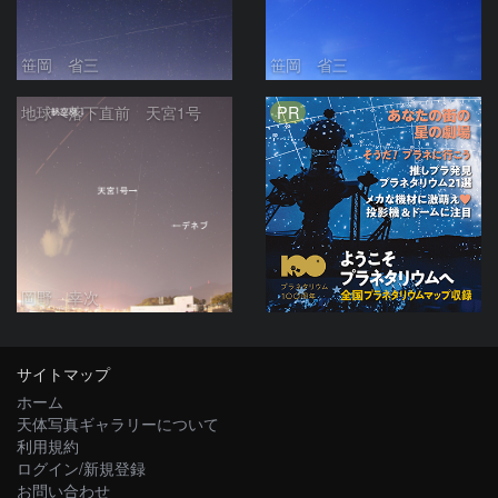
笹岡 省三
笹岡 省三
PR
地球へ落下直前 天宮1号
岡野 幸次
サイトマップ
ホーム
天体写真ギャラリーについて
利用規約
ログイン/新規登録
お問い合わせ