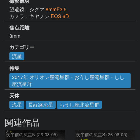
撮影機材
望遠鏡：シグマ
8mmF3.5
カメラ：キヤノン
EOS 6D
焦点距離
8mm
カテゴリー
流星
特集
2017年 オリオン座流星群・おうし座流星群・しし
座流星群
天体
流星
長経路流星
おうし座北流星群
関連作品
夜半前の流星N (26-08-05)
夜半前の流星S (26-08-05)