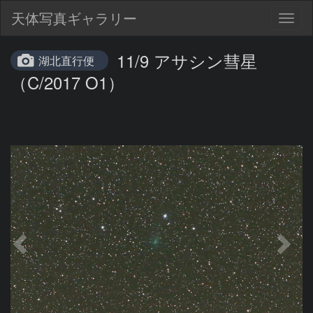
天体写真ギャラリー
Togg
navig
11/9 アサシン彗星
湖北直行便
（C/2017 O1）