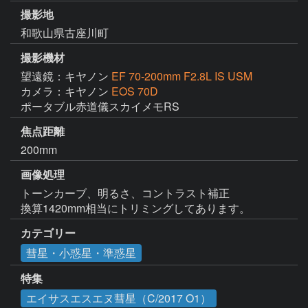
撮影地
和歌山県古座川町
撮影機材
望遠鏡：キヤノン
EF 70-200mm F2.8L IS USM
カメラ：キヤノン
EOS 70D
ポータブル赤道儀スカイメモRS
焦点距離
200mm
画像処理
トーンカーブ、明るさ、コントラスト補正

換算1420mm相当にトリミングしてあります。
カテゴリー
彗星・小惑星・準惑星
特集
エイサスエスエヌ彗星（C/2017 O1）