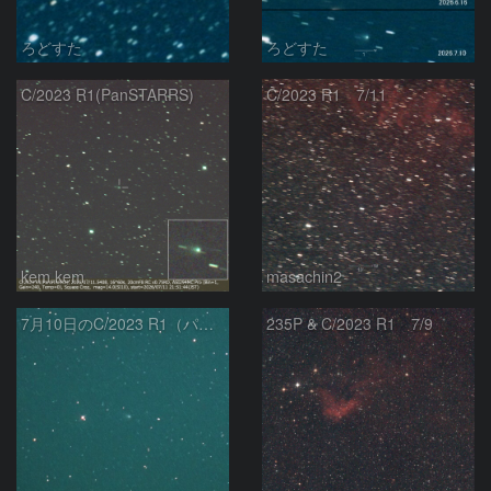
ろどすた
ろどすた
C/2023 R1(PanSTARRS)
C/2023 R1 7/11
kem.kem
masachin2
7月10日のC/2023 R1（パンスターズ彗星）
235P & C/2023 R1 7/9