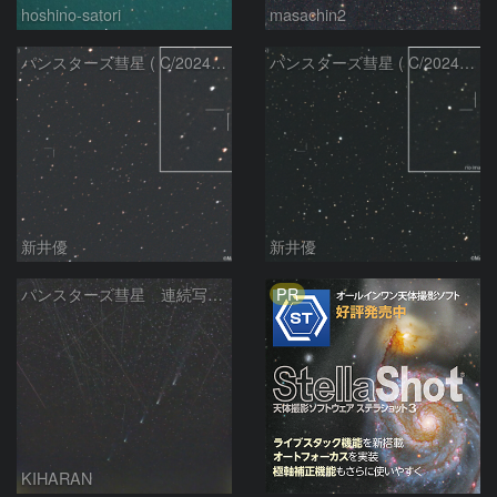
hoshino-satori
masachin2
パンスターズ彗星 ( C/2024R4 )：2026/06/28
パンスターズ彗星 ( C/2024G4 )の予報位置：2026/06/23
新井優
新井優
PR
パンスターズ彗星 連続写真 再処理
KIHARAN