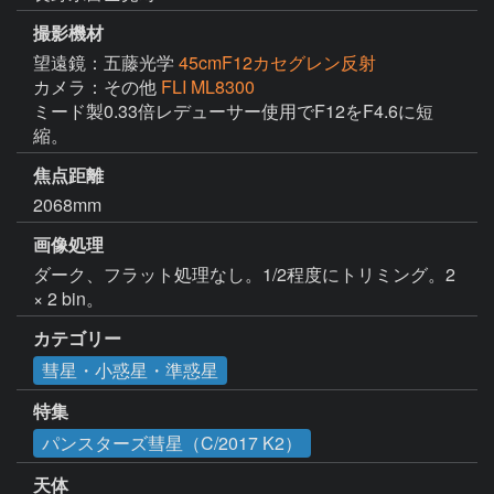
撮影機材
望遠鏡：五藤光学
45cmF12カセグレン反射
カメラ：その他
FLI ML8300
ミード製0.33倍レデューサー使用でF12をF4.6に短
縮。
焦点距離
2068mm
画像処理
ダーク、フラット処理なし。1/2程度にトリミング。2 
× 2 bin。
カテゴリー
彗星・小惑星・準惑星
特集
パンスターズ彗星（C/2017 K2）
天体