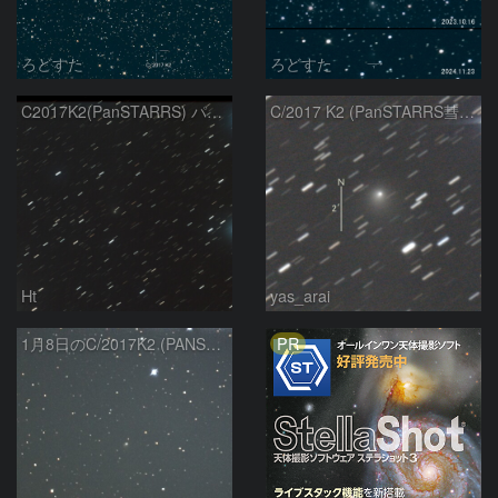
ろどすた
ろどすた
C2017K2(PanSTARRS) パンスターズ彗星
C/2017 K2 (PanSTARRS彗星)
Ht
yas_arai
PR
1月8日のC/2017K2 (PANSTARRS)