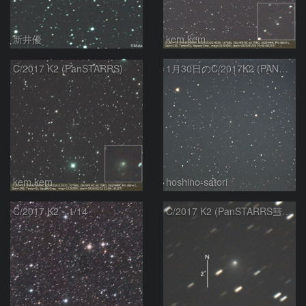
新井優
kem.kem
C/2017 K2 (PanSTARRS)
1月30日のC/2017K2 (PANSTARRS)
kem.kem
hoshino-satori
C/2017 K2 1/14
C/2017 K2 (PanSTARRS彗星)