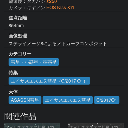
望遠鏡：タカハシ
ε250
カメラ：キヤノン
EOS Kiss X7i
焦点距離
854mm
画像処理
ステライメージ8によるメトカーフコンポジット
カテゴリー
彗星・小惑星・準惑星
特集
エイサスエスエヌ彗星（C/2017 O1）
天体
ASASSN彗星
エイサスエスエヌ彗星
C/2017O1
関連作品
エイサスエスエヌ彗星( C/2018N2 )：2022/05/05
エイサスエスエヌ彗星( C/2018N2 )：2022/03/07