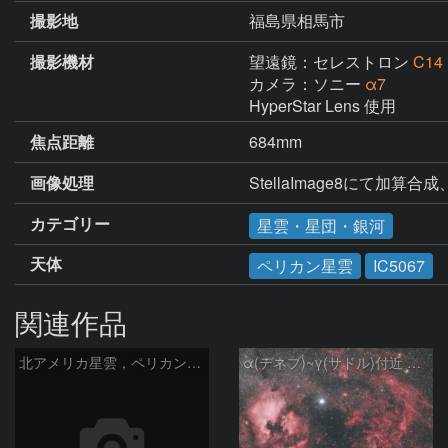
撮影地
福島県相馬市
撮影機材
望遠鏡：セレストロン
C14
カメラ：ソニー
α7
HyperStar Lens 使用
焦点距離
684mm
画像処理
StellaImage8にて加算
カテゴリー
星雲・星団・銀河
天体
ペリカン星雲
IC5067
関連作品
北アメリカ星雲，ペリカン星雲，サドル付近，クレセント星雲，網状星雲・・・etc
α(デネブ)~γ(サドル)付近 NGC7000 北アメリカ星雲 IC5067~5070 ペリカン星雲 はくちょう座