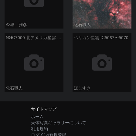
今城 雅彦
化石職人
NGC7000 北アメリカ星雲 IC5067~5070 ペリカン星雲 はくちょう座
ペリカン星雲 IC5067〜5070
化石職人
ほしすき
サイトマップ
ホーム
天体写真ギャラリーについて
利用規約
ログイン/新規登録