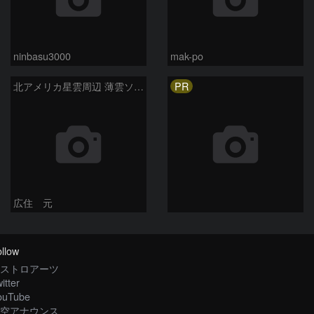
ninbasu3000
mak-po
PR
北アメリカ星雲周辺 薄雲ソフトフィルター
広住 元
llow
ストロアーツ
itter
ouTube
空アナウンス