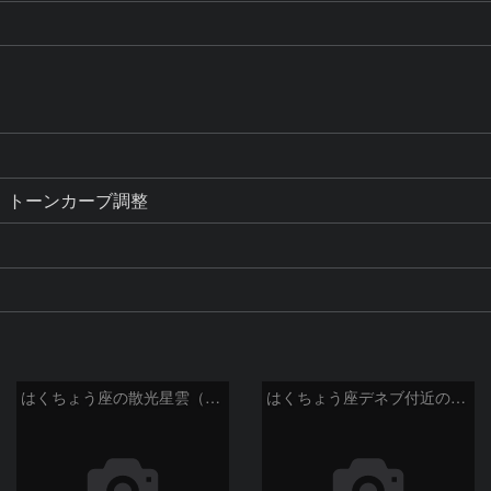
合成、トーンカーブ調整
はくちょう座の散光星雲（１００ｍｍ）
はくちょう座デネブ付近の空域 260720