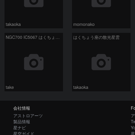
takaoka
momonako
NGC700 IC5067 はくちょう座
はくちょう座の散光星雲
take
takaoka
会社情報
Fo
アストロアーツ
ア
製品情報
Tw
星ナビ
Y
星空ガイド
星