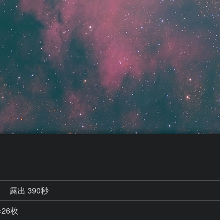
秒
露出 390秒
×26枚