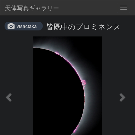
天体写真ギャラリー
Togg
navig
皆既中のプロミネンス
visactaka