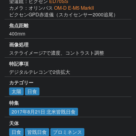
望遠鏡：ビクセン
ED70SS
カメラ：オリンパス
OM-D E-M5 MarkII
ビクセンGPD赤道儀（スカイセンサー2000追尾）
焦点距離
400mm
画像処理
ステライメージ7で濃度、コントラスト調整
特記事項
デジタルテレコンで2倍拡大
カテゴリー
太陽
日食
特集
2017年8月21日 北米皆既日食
天体
日食
皆既日食
プロミネンス