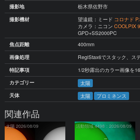
撮影地
栃木県佐野市
撮影機材
望遠鏡：ミード
コロナド P.S
カメラ：ニコン
COOLPIX 
GPD+SS2000PC
焦点距離
400mm
画像処理
RegiStax6でスタッ
特記事項
1/2秒露出のカラー画像を1
カテゴリー
太陽
天体
太陽
プロミネンス
関連作品
太陽 2026/08/09
活動領域 4498：2026/08/09