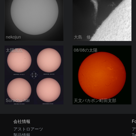
nekojun
大島 修
太陽黒点
08/08の太陽
Sorachu-hai
天文バカボン町田支部
会社情報
Fo
アストロアーツ
ア
製品情報
Tw