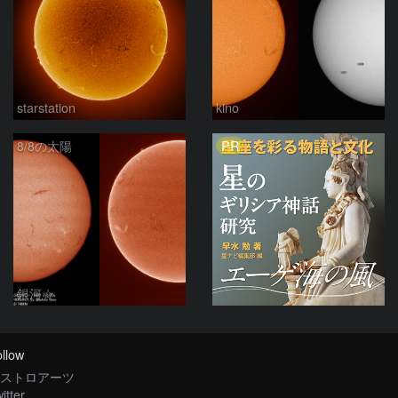
starstation
kino
PR
8/8の太陽
銀河☆
llow
ストロアーツ
itter