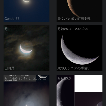
Condor57
天文バカボン町田支部
月
月齢25.3 2026/8/9
山田昇
政やんシニアの手習い
月（月齢 25.4）と エルナト（おうし座β星）
月齢25.3