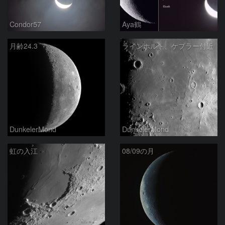
Condor57
Aya鶴
月齢24.3
ラインホルト、ケプラー付近
DunkelerMond
DunkelerMond
虹の入江
08/09の月