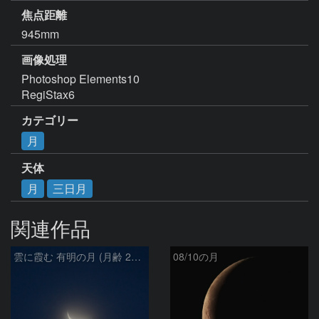
焦点距離
945mm
画像処理
Photoshop Elements10

RegiStax6
カテゴリー
月
天体
月
三日月
関連作品
雲に霞む 有明の月 (月齢 26.4)
08/10の月