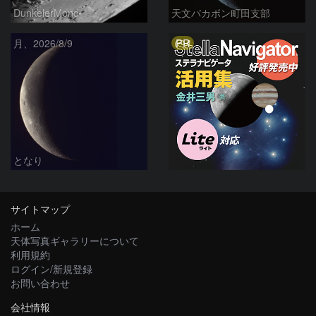
DunkelerMond
天文バカボン町田支部
PR
月、2026/8/9
となり
サイトマップ
ホーム
天体写真ギャラリーについて
利用規約
ログイン/新規登録
お問い合わせ
会社情報