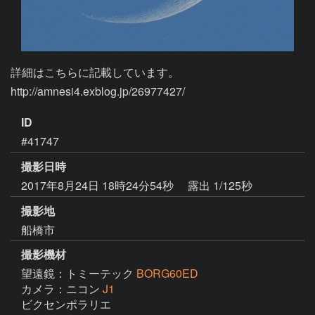
詳細はこちらに記載しています。

http://amnesi4.exblog.jp/26977427/
ID
#41747
撮影日時
2017年8月24日 18時24分54秒
露出 1/125秒
撮影地
船橋市
撮影機材
望遠鏡：トミーテック
BORG60ED
カメラ：ニコン
J1
ビクセンポラリエ