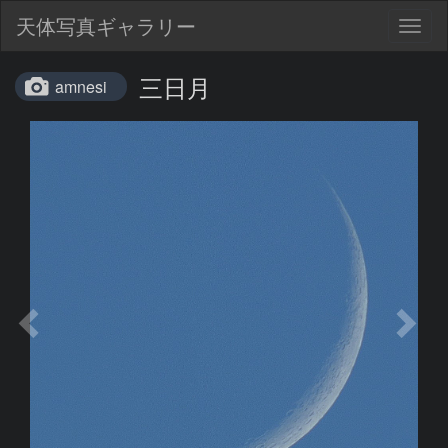
天体写真ギャラリー
Togg
navig
三日月
amnesi