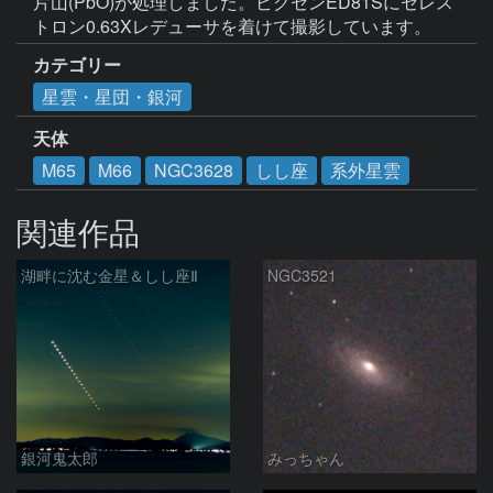
片山(PbO)が処理しました。ビクセンED81Sにセレス
トロン0.63Xレデューサを着けて撮影しています。
カテゴリー
星雲・星団・銀河
天体
M65
M66
NGC3628
しし座
系外星雲
関連作品
湖畔に沈む金星＆しし座Ⅱ
NGC3521
銀河鬼太郎
みっちゃん