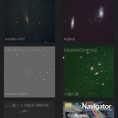
karako-m57
kojikoji
5月18日のシュヴァスマン-ヴァハマン第1彗星（29P）
S字状NGC3187付近
hoshino-satori
川越の星
PR
しし座トリオ銀河 (M65/M66/NGC3628) 2026/05/11