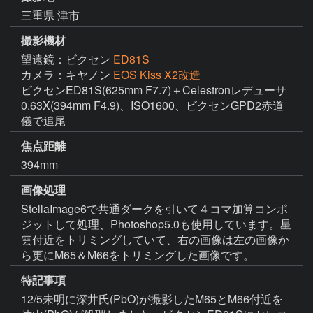
三重県 津市
撮影機材
望遠鏡：ビクセン
ED81S
カメラ：キヤノン
EOS Kiss X2改造
ビクセンED81S(625mm F7.7)＋Celestronレデューサ
0.63X(394mm F4.9)、ISO1600、ビクセンGPD2赤道
儀で追尾
焦点距離
394mm
画像処理
StellaImage6で共通ダークを引いて４コマ加算コンポ
ジットして処理、Photoshop5.0も使用しています。星
雲付近をトリミングしていて、右の画像は左の画像か
ら更にM65＆M66をトリミングした画像です。
特記事項
12/5未明に深井氏(PbO)が撮影したM65とM66付近を