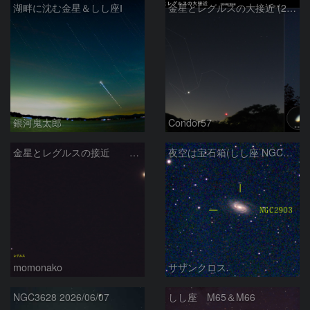
湖畔に沈む金星＆しし座Ⅰ
金星とレグルスの大接近 (2026/07/09)
銀河鬼太郎
Condor57
金星とレグルスの接近 260709
夜空は宝石箱(しし座 NGC2903) Seestar50
momonako
サザンクロス
NGC3628 2026/06/07
しし座 M65＆M66