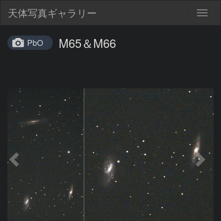
天体写真ギャラリー
Togg
navig
M65＆M66
PbO