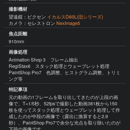
撮影機材
望遠鏡：ビクセン
イカルスD60L(旧シリーズ)
カメラ：セレストロン
NexImage5
焦点距離
910mm
画像処理
Animation Shop 3　フレーム抽出

RegiStax6　スタック処理とウェーブレット処理

PaintShop Pro7　色調整、ヒストグラム調整、トリミ
ング等
特記事項
元の動画の1フレームを取り出してきたのが上段の画
像で、T=1/5秒、52fpsで撮影した動画381枚から150
枚を使ってスタック処理とウェーブレット処理して作
成したのが中段の画像で（露出に換算すると2.9
秒）、PaintShop Pro7で余分な光点を取り除いたのが
下段の画像です。