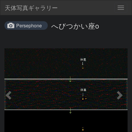
天体写真ギャラリー
Togg
navig
へびつかい座ο
Persephone