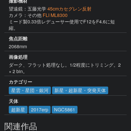
撮影機材
望遠鏡：五藤光学
45cmカセグレン反射
カメラ：その他
FLI ML8300
ミード製0.33倍レデューサー使用でF12をF4.6に短
縮。
焦点距離
2068mm
画像処理
ダーク、フラット処理なし。1/2程度にトリミング。2 
× 2 bin。
カテゴリー
星雲・星団・銀河
新星・超新星・突発天体
天体
超新星
2017erp
NGC5861
関連作品