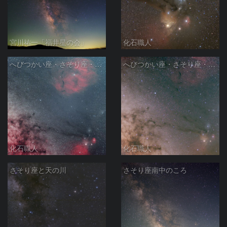
宮川祐一「福井星の会」
化石職人
へびつかい座・さそり座・いて座と天の川
へびつかい座・さそり座・いて座と天の川
化石職人
化石職人
さそり座と天の川
さそり座南中のころ