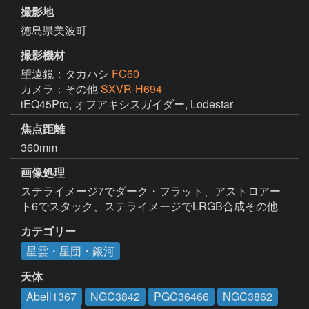
撮影地
徳島県美波町
撮影機材
望遠鏡：タカハシ
FC60
カメラ：その他
SXVR-H694
iEQ45Pro, オフアキシスガイダー, Lodestar
焦点距離
360mm
画像処理
ステライメージ7でダーク・フラット、アストロアー
ト6でスタック、ステライメージでLRGB合成その他
カテゴリー
星雲・星団・銀河
天体
Abell1367
NGC3842
PGC36466
NGC3862