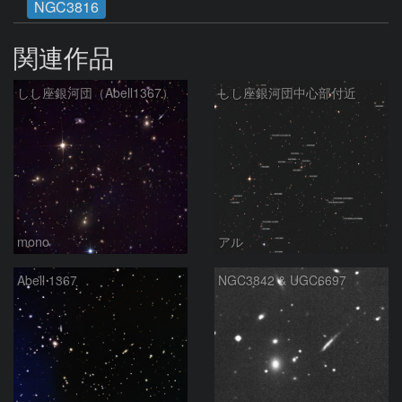
NGC3816
関連作品
しし座銀河団（Abell1367）
しし座銀河団中心部付近
mono
アル
Abell 1367
NGC3842 & UGC6697