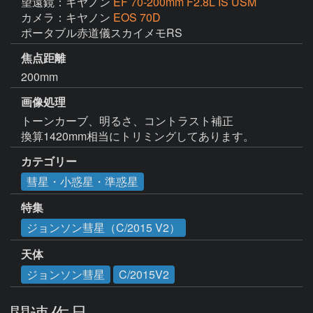
望遠鏡：キヤノン
EF 70-200mm F2.8L IS USM
カメラ：キヤノン
EOS 70D
ポータブル赤道儀スカイメモRS
焦点距離
200mm
画像処理
トーンカーブ、明るさ、コントラスト補正

換算1420mm相当にトリミングしてあります。
カテゴリー
彗星・小惑星・準惑星
特集
ジョンソン彗星（C/2015 V2）
天体
ジョンソン彗星
C/2015V2