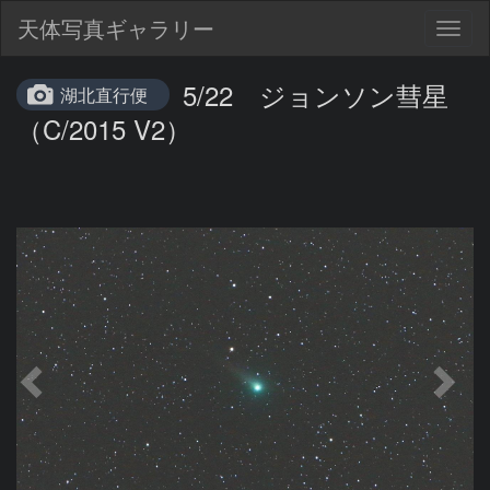
天体写真ギャラリー
Togg
navig
5/22 ジョンソン彗星
湖北直行便
（C/2015 V2）