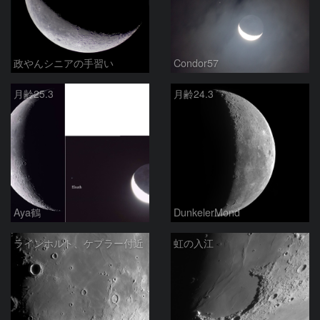
政やんシニアの手習い
Condor57
月齢25.3
月齢24.3
Aya鶴
DunkelerMond
ラインホルト、ケプラー付近
虹の入江