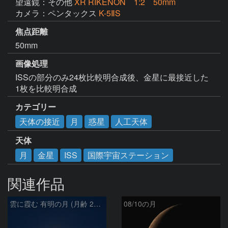
望遠鏡：その他
XR RIKENON 1:2 50mm
カメラ：ペンタックス
K-5ⅡS
焦点距離
50mm
画像処理
ISSの部分のみ24枚比較明合成後、金星に最接近した
1枚を比較明合成
カテゴリー
天体の接近
月
惑星
人工天体
天体
月
金星
ISS
国際宇宙ステーション
関連作品
雲に霞む 有明の月 (月齢 26.4)
08/10の月