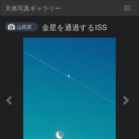
天体写真ギャラリー
Togg
navig
金星を通過するISS
山田昇