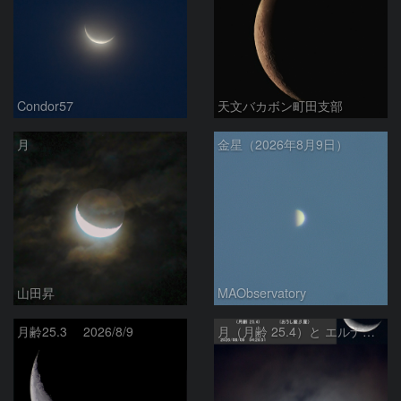
Condor57
天文バカボン町田支部
月
金星（2026年8月9日）
山田昇
MAObservatory
月齢25.3 2026/8/9
月（月齢 25.4）と エルナト（おうし座β星）