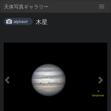
天体写真ギャラリー
Togg
navig
木星
alphavir