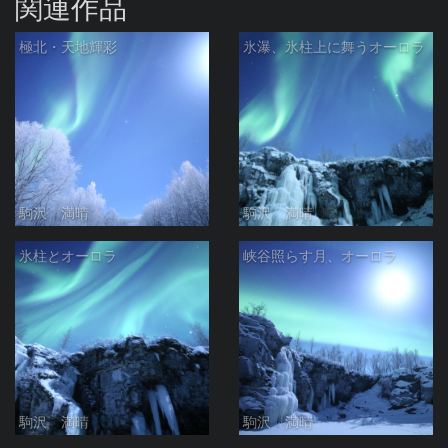
関連作品
極北・天地輝彩
氷瀑、氷柱上に舞うオーロラ
駒沢 満晴
駒沢 満晴
氷柱とオーロラ
峡谷照らす月、オーロラ
駒沢 満晴
駒沢 満晴