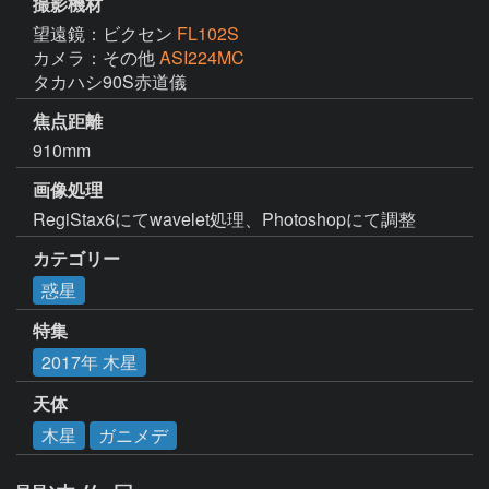
撮影機材
望遠鏡：ビクセン
FL102S
カメラ：その他
ASI224MC
タカハシ90S赤道儀
焦点距離
910mm
画像処理
RegiStax6にてwavelet処理、Photoshopにて調整
カテゴリー
惑星
特集
2017年 木星
天体
木星
ガニメデ