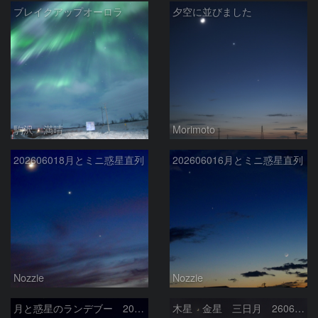
ブレイクアップオーロラ
夕空に並びました
駒沢 満晴
Morimoto
202606018月とミニ惑星直列
202606016月とミニ惑星直列
Nozzie
Nozzie
月と惑星のランデブー 2026/06/19
木星 金星 三日月 260618