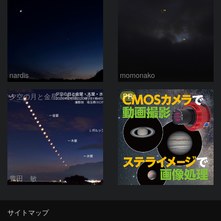
nardis
momonako
PR
夕空の月と金星・木星・水星の接近 2026/6/18
豊田 敏
サイトマップ