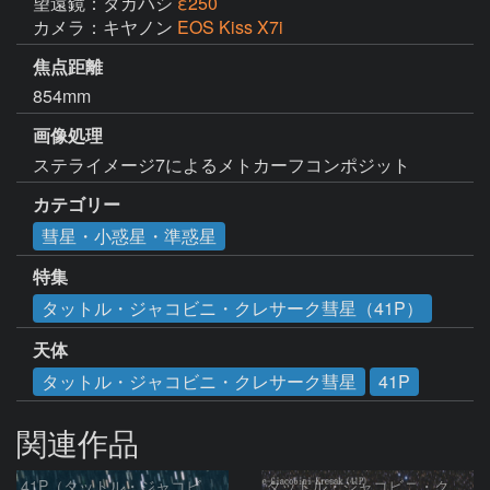
望遠鏡：タカハシ
ε250
カメラ：キヤノン
EOS Kiss X7i
焦点距離
854mm
画像処理
ステライメージ7によるメトカーフコンポジット
カテゴリー
彗星・小惑星・準惑星
特集
タットル・ジャコビニ・クレサーク彗星（41P）
天体
タットル・ジャコビニ・クレサーク彗星
41P
関連作品
41P（タットル・ジャコビニ・クレサック彗星）
タットル・ジャコビニ・クレサーク彗星 (41P) 5/29