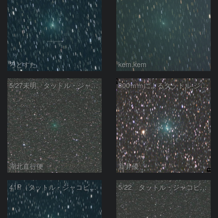
ろどすた
kem.kem
5/27未明 タットル・ジャコビニ・クレサーク彗星（41P）
300ｍｍによるタットル-ジャコビニ-クレサーク彗星
湖北直行便
新井優
41P（タットル・ジャコビニ・クレサック彗星）
5/22 タットル・ジャコビニ・クレサーク彗星（41P）