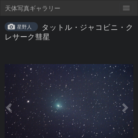
天体写真ギャラリー
Togg
navig
タットル・ジャコビニ・ク
星野人
レサーク彗星