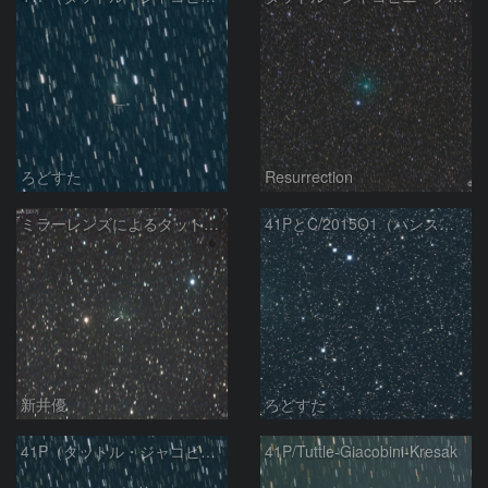
ろどすた
Resurrection
ミラーレンズによるタットル-ジャコビニ-クレサーク彗星
41PとC/2015O1（パンスターズ彗星）
新井優
ろどすた
41P（タットル・ジャコビニ・クレサック彗星）
41P/Tuttle-Giacobini-Kresak