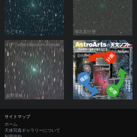
ろどすた
湖北直行便
PR
41P/Tuttle-Giacobini-Kresak
金野栄敏
サイトマップ
ホーム
天体写真ギャラリーについて
利用規約