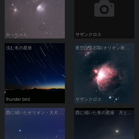
みっちゃん
サザンクロス
沈む冬の星座
夜空は宝石箱(オリオン座大星雲 M42) Seestar50
thunder bird
サザンクロス
西に傾いたオリオン・大犬 (2026/04/21)
西に傾いた冬の星座 月と金星＆木星