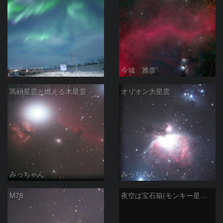
駒沢 満晴
今城 雅彦
馬頭星雲と燃える木星雲
オリオン大星雲
みっちゃん
みっちゃん
M78
夜空は宝石箱(モンキー星雲 NGC2174) Seestar50