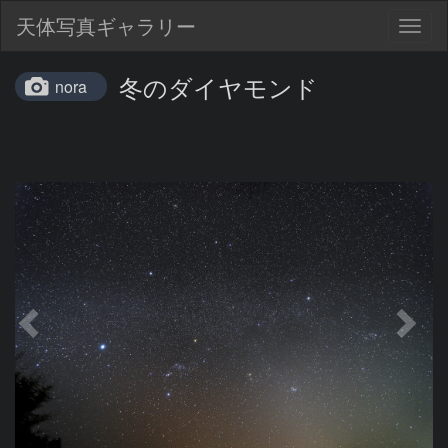
天体写真ギャラリー
Togg
navig
冬のダイヤモンド
nora