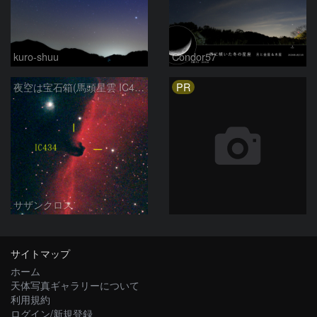
kuro-shuu
Condor57
PR
夜空は宝石箱(馬頭星雲 IC434) Seestar50
サザンクロス
サイトマップ
ホーム
天体写真ギャラリーについて
利用規約
ログイン/新規登録