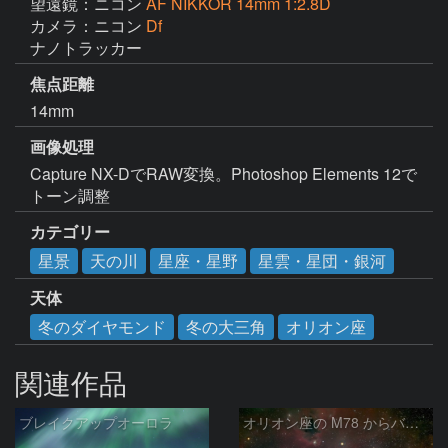
望遠鏡：ニコン
AF NIKKOR 14mm 1:2.8D
カメラ：ニコン
Df
ナノトラッカー
焦点距離
14mm
画像処理
Capture NX-DでRAW変換。Photoshop Elements 12で
トーン調整
カテゴリー
星景
天の川
星座・星野
星雲・星団・銀河
天体
冬のダイヤモンド
冬の大三角
オリオン座
関連作品
ブレイクアップオーロラ
オリオン座の M78 からバーナードループをまたいで LDN1622あたり