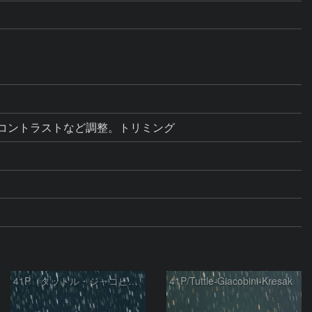
ル補正・コントラストなど調整。トリミング
41P（タットル・ジャコビニ・クレサック彗星）
41P/Tuttle-Giacobini-Kresak