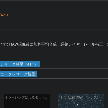
4-5.6
 Elements 11でRAW現像後に加算平均合成。調整レイヤーレベ
レサーク彗星（41P）
ビニ・クレサーク彗星
ミラーレンズによるタットル-ジャコビニ-クレサーク彗星
41PとC/2015O1（パンスターズ彗星）