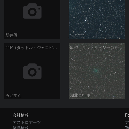
新井優
ろどすた
41P（タットル・ジャコビニ・クレサック彗星）
5/22 タットル・ジャコビニ・クレサーク彗星（41P）
ろどすた
湖北直行便
会社情報
Fo
アストロアーツ
ア
製品情報
Tw