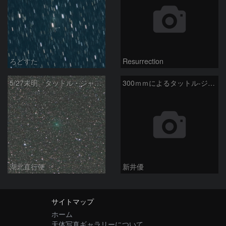
ろどすた
Resurrection
5/27未明 タットル・ジャコビニ・クレサーク彗星（41P）
300ｍｍによるタットル-ジャコビニ-クレサーク彗星
湖北直行便
新井優
サイトマップ
ホーム
天体写真ギャラリーについて