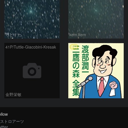
ろどすた
kem.kem
PR
41P/Tuttle-Giacobini-Kresak
金野栄敏
llow
ストロアーツ
itter