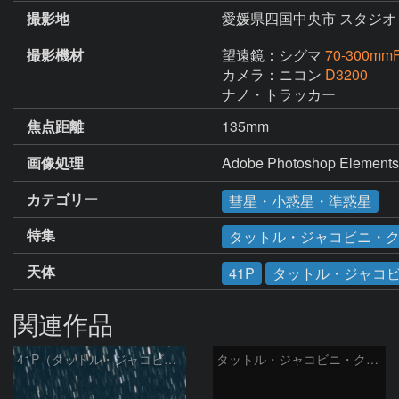
撮影地
愛媛県四国中央市 スタジオ
撮影機材
望遠鏡：シグマ
70-300mmF
カメラ：ニコン
D3200
ナノ・トラッカー
焦点距離
135mm
画像処理
Adobe Photoshop
カテゴリー
彗星・小惑星・準惑星
特集
タットル・ジャコビニ・ク
天体
41P
タットル・ジャコ
関連作品
41P（タットル・ジャコビニ・クレサック彗星）
タットル・ジャコビニ・クレサーク彗星 (41P) 5/29