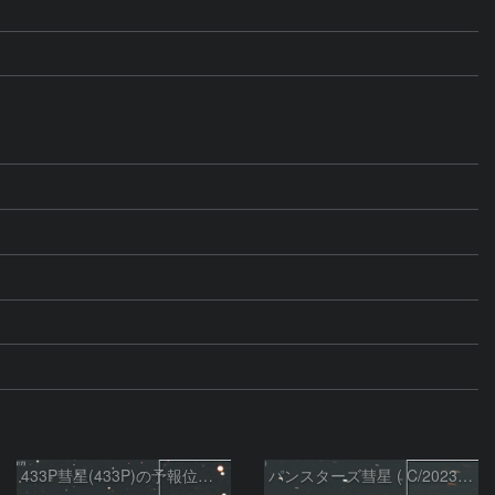
433P彗星(433P)の予報位置：2026/05/30
パンスターズ彗星 ( C/2023R1 ) ：2026/05/30