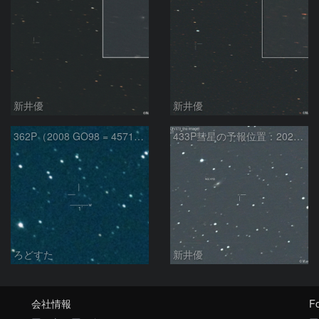
新井優
新井優
362P（2008 GO98 = 457175）
433P彗星の予報位置：2025/05/04
ろどすた
新井優
会社情報
Fo