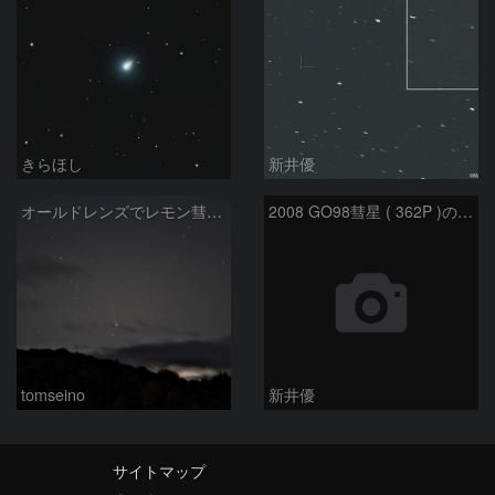
きらほし
新井優
オールドレンズでレモン彗星11/9
2008 GO98彗星 ( 362P )の予報位置：2025/09/25
tomseino
新井優
サイトマップ