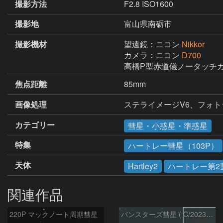
撮影方法
F2.8 ISO1600
撮影地
富山県南砺市
撮影機材
望遠鏡：ニコン
Nikkor
カメラ：ニコン
D700
高橋P型赤道儀ノータッチ
焦点距離
85mm
画像処理
ステライメージV6、フォト
カテゴリー
彗星・小惑星・準惑星
特集
ハートレー彗星（103P）
天体
Hartley2
ハートレー第2
関連作品
220P マックノート周期彗星
パンスターズ彗星 ( C/2023R1 )：2026/07/09