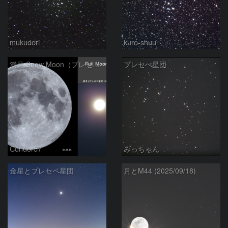
mukudori
kuro-shuu
満月 Snow Moon（プレセペ星団と接近）
プレセぺ星団
Condor57
みっちゃん
金星とプレセペ星団
月とM44 (2025/09/18)