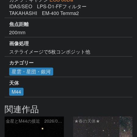
IDAS/SEO　LPS-D1-FFフィルター

TAKAHASHI　EM-400 Temma2
焦点距離
200mm
画像処理
ステライメージで5枚コンポジット他
カテゴリー
星雲・星団・銀河
天体
M44
関連作品
金星とM44の接近 2026/06/19
★春の天体★