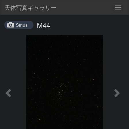
天体写真ギャラリー
Togg
navig
M44
Sirius