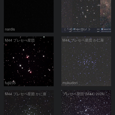
nardis
（＾０＾）コメト
M44 プレセぺ星団
M44 プレセペ星団 かに座
fuji235
mukudori
M44 プレセペ星団 かに座
プレセペ星団 (M44) 2026/02/13