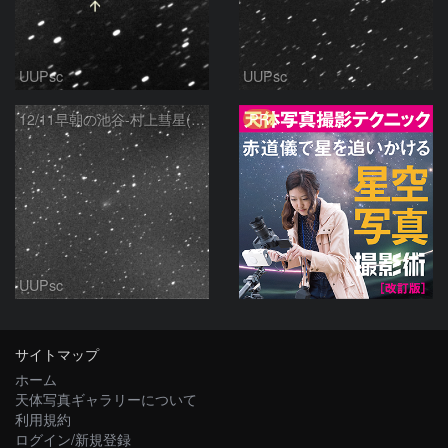
UUPsc
UUPsc
PR
12/11早朝の池谷-村上彗星(P/2010 V1)
UUPsc
サイトマップ
ホーム
天体写真ギャラリーについて
利用規約
ログイン/新規登録