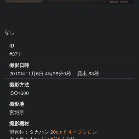
なし
ID
#3711
撮影日時
2010年11月6日 4時36分0秒
露出 63秒
撮影方法
ISO1600
撮影地
宮城県
撮影機材
望遠鏡：タカハシ
20cmｆ４イプシロン
カメラ：キヤノン
EOS４０D