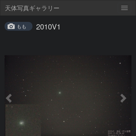
天体写真ギャラリー
Togg
navig
2010V1
もも