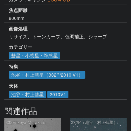
焦点距離
800mm
画像処理
リサイズ、トーンカーブ、色調補正、シャープ
カテゴリー
彗星・小惑星・準惑星
特集
池谷・村上彗星（332P/2010 V1）
天体
池谷・村上彗星
2010V1
関連作品
332P/Ikeya-Murakami
332P（池谷・村上彗星）