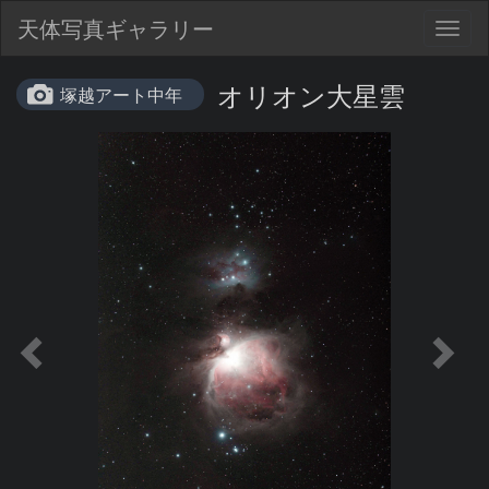
天体写真ギャラリー
Togg
navig
オリオン大星雲
塚越アート中年