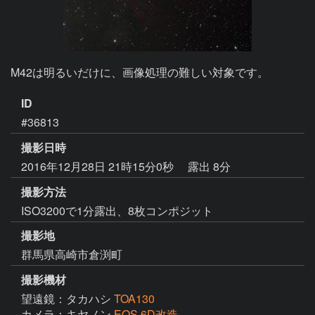
M42は明るいだけに、画像処理の難しい対象です。
ID
#36813
撮影日時
2016年12月28日 21時15分0秒
露出 8分
撮影方法
ISO3200で1分露出、8枚コンポジット
撮影地
群馬県高崎市倉渕町
撮影機材
望遠鏡：タカハシ
TOA130
カメラ：キヤノン
EOS 6D改造