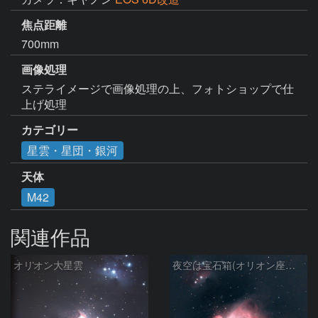
焦点距離
700mm
画像処理
ステライメージで画像処理の上、フォトショップで仕
上げ処理
カテゴリー
星雲・星団・銀河
天体
M42
関連作品
オリオン大星雲
夜空は宝石箱(オリオン座大星雲 M42) Seestar50