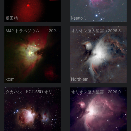
瓜田精一
I-satto
M42 トラペジウム 2026-3-14
オリオン座大星雲（2026.3.15）
ktom
North-ain
タカハシ FCT-65D オリオン大星雲
オリオン座大星雲 2026.01.13