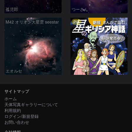
孤児郎
つーさん
PR
M42 オリオン大星雲 seestar
エオルセ
サイトマップ
ホーム
天体写真ギャラリーについて
利用規約
ログイン/新規登録
お問い合わせ
会社情報