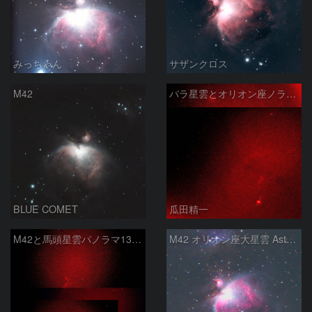
みっちゃん
サザンクロス
M42
バラ星雲とオリオン座ノラマ50mm
BLUE COMET
瓜田精一
M42と馬頭星雲パノラマ135mm
M42 オリオン座大星雲 AstroTracer Type3の威力