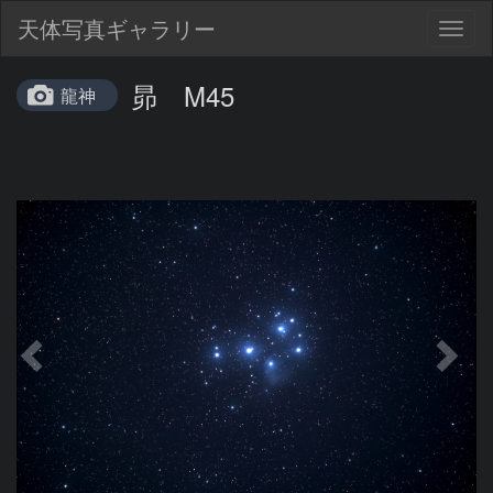
天体写真ギャラリー
Togg
navig
昴 M45
龍神