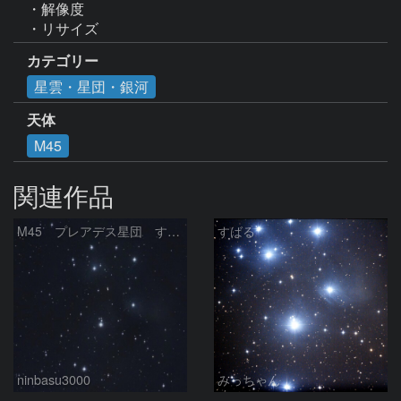
・解像度

・リサイズ
カテゴリー
星雲・星団・銀河
天体
M45
関連作品
M45 プレアデス星団 すばる
すばる
ninbasu3000
みっちゃん