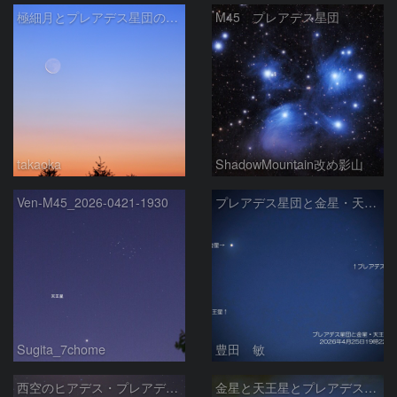
極細月とプレアデス星団の接近
M45 プレアデス星団
takaoka
ShadowMountain改め影山
Ven-M45_2026-0421-1930
プレアデス星団と金星・天王星の接近 2026/4/25
Sugita_7chome
豊田 敏
西空のヒアデス・プレアデス星団と金星(-3.9等)・天王星(5.8等) (2026/04/21)
金星と天王星とプレアデス星団の接近