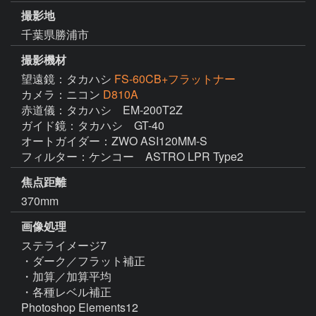
撮影地
千葉県勝浦市
撮影機材
望遠鏡：タカハシ
FS-60CB+フラットナー
カメラ：ニコン
D810A
赤道儀：タカハシ　EM-200T2Z

ガイド鏡：タカハシ　GT-40

オートガイダー：ZWO ASI120MM-S

フィルター：ケンコー　ASTRO LPR Type2
焦点距離
370mm
画像処理
ステライメージ7

・ダーク／フラット補正

・加算／加算平均

・各種レベル補正

Photoshop Elements12
