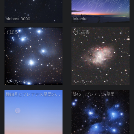
ninbasu3000
takaoka
すばる
かに星雲
みっちゃん
みっちゃん
極細月とプレアデス星団の接近
M45 プレアデス星団