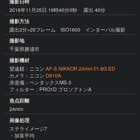
撮影日時
2016年11月25日 19時40分0秒
露出 40分
撮影方法
露出2分×20フレーム ISO1600 インターバル撮影
撮影地
千葉県勝浦市
撮影機材
望遠鏡：ニコン
AF-S NIKKOR 24mm f/1.8G ED
カメラ：ニコン
D810A
赤道儀：ペンタックスMS-3

フィルター：PRO1D プロソフトンA
焦点距離
24mm
画像処理
ステライメージ7

・加算平均
