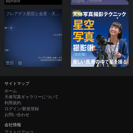
alphavir
Sugita_7chome
PR
プレアデス星団と金星・天王星の接近 2026/4/25
豊田 敏
サイトマップ
ホーム
天体写真ギャラリーについて
利用規約
ログイン/新規登録
お問い合わせ
会社情報
アストロアーツ