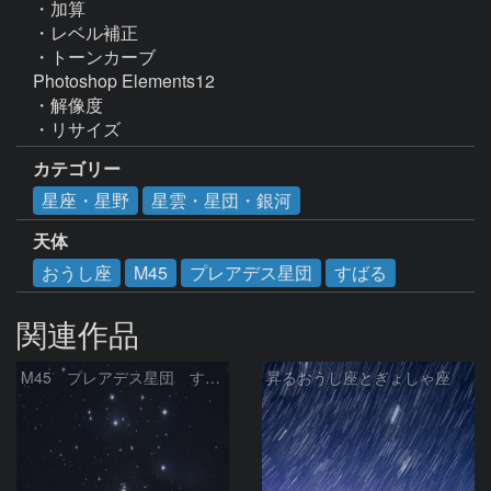
・加算

・レベル補正

・トーンカーブ

Photoshop Elements12

・解像度

・リサイズ
カテゴリー
星座・星野
星雲・星団・銀河
天体
おうし座
M45
プレアデス星団
すばる
関連作品
M45 プレアデス星団 すばる
昇るおうし座とぎょしゃ座