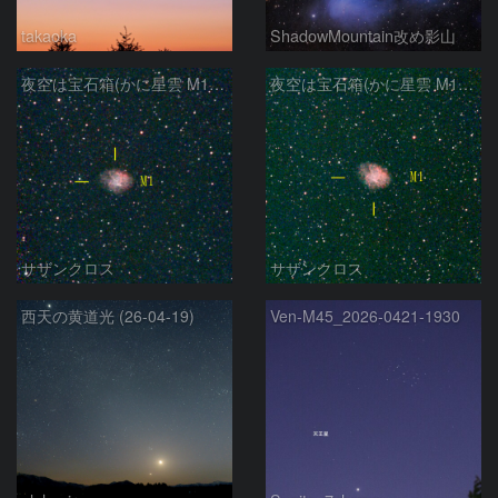
takaoka
ShadowMountain改め影山
夜空は宝石箱(かに星雲 M1) Seestar50
夜空は宝石箱(かに星雲 M1) Seestar50
サザンクロス
サザンクロス
西天の黄道光 (26-04-19)
Ven-M45_2026-0421-1930