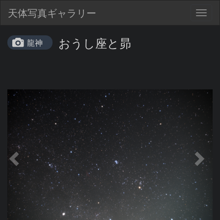
天体写真ギャラリー
Togg
navig
おうし座と昴
龍神