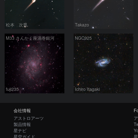
松本 次男
Takazo
M33 さんかく座渦巻銀河
NGC925
fuji235
Ichiro Itagaki
会社情報
Fo
アストロアーツ
ア
製品情報
Tw
星ナビ
Y
星空ガイド
星