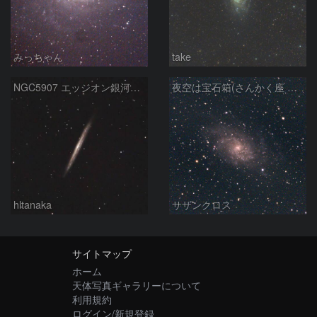
みっちゃん
take
NGC5907 エッジオン銀河 りゅう座
夜空は宝石箱(さんかく座 M33) Seestar50
hltanaka
サザンクロス
サイトマップ
ホーム
天体写真ギャラリーについて
利用規約
ログイン/新規登録