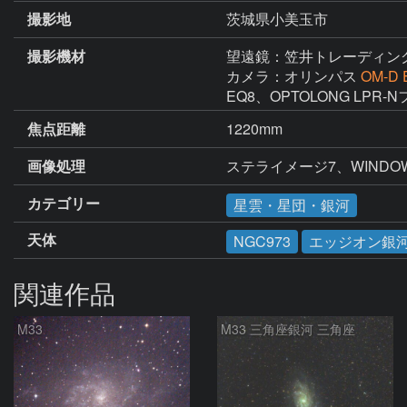
撮影地
茨城県小美玉市
撮影機材
望遠鏡：笠井トレーディン
カメラ：オリンパス
OM-D 
EQ8、OPTOLONG LPR-
焦点距離
1220mm
画像処理
ステライメージ7、WINDOWS
カテゴリー
星雲・星団・銀河
天体
NGC973
エッジオン銀
関連作品
M33
M33 三角座銀河 三角座