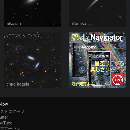
mikoyan
hltanaka
PR
NGC672 & IC1727
Ichiro Itagaki
llow
ストロアーツ
itter
ouTube
空アナウンス