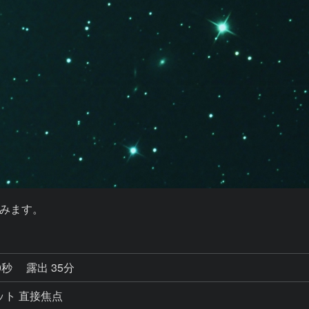
みます。
0秒
露出 35分
ジット 直接焦点