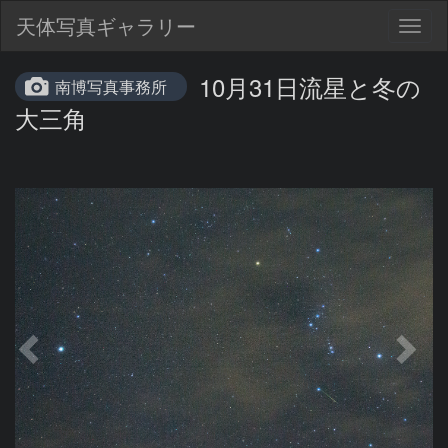
天体写真ギャラリー
Togg
navig
10月31日流星と冬の
南博写真事務所
大三角