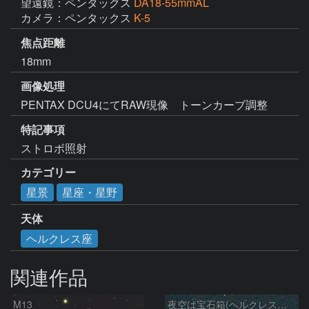
望遠鏡：ペンタックス
DA18-55mmAL
カメラ：ペンタックス
K-5
焦点距離
18mm
画像処理
PENTAX DCU4にてRAW現像　トーンカーブ調整
特記事項
ストロボ照射
カテゴリー
星景
星座・星野
天体
ヘルクレス座
関連作品
M13
夜空は宝石箱(ヘルクレス座 M92) Seestar50