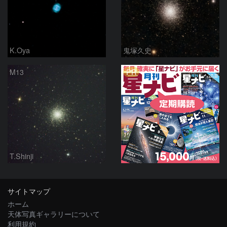
K.Oya
鬼塚久史
PR
M13
T.Shinji
サイトマップ
ホーム
天体写真ギャラリーについて
利用規約