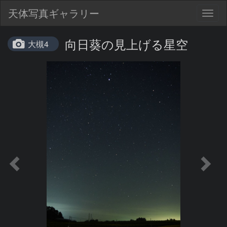
天体写真ギャラリー
Togg
navig
向日葵の見上げる星空
大槻4