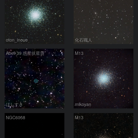
oton_inoue
化石職人
Abell 39 惑星状星雲
M13
ほしすき
mikoyan
NGC6058
M13