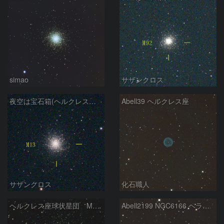
simao
サザンクロス
夜空は宝石箱(ヘルクレス座 M13) Seestar50
Abell39 ヘルクレス座
サザンクロス
化石職人
ヘルクレス座球状星団 M１３（RGB合成）
Abell2199 NGC6166 ヘラクレス座