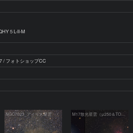
Y５L-II-M

ジ7 / フォトショップCC
NGC7023_アイリス星雲
M17散光星雲（μ250＆TOA130）