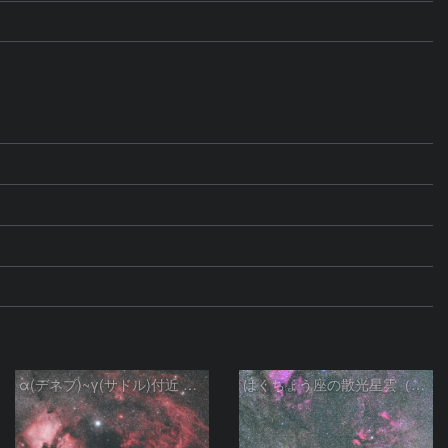
α(デネブ)~γ(サドル)付近 NGC7000 北アメリカ星雲 IC5067~5070 ペリカン星雲 はくちょう座
はくちょう座の散光星雲（１００ｍｍ）