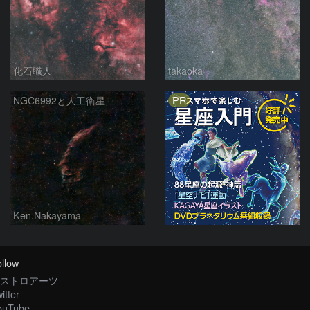
化石職人
takaoka
PR
NGC6992と人工衛星
Ken.Nakayama
llow
ストロアーツ
itter
ouTube