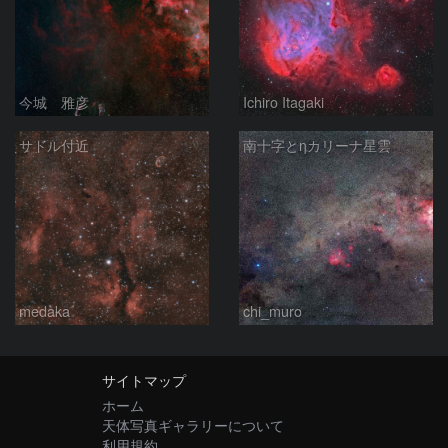
今城 雅彦
Ichiro Itagaki
サドル付近
南十字とηカリーナ星雲
medaka
chi_muro
サイトマップ
ホーム
天体写真ギャラリーについて
利用規約