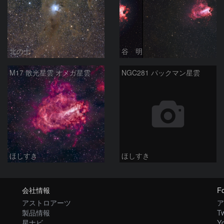
北の士
谷 明
M17 散光星雲 オメガ星雲
NGC281 パックマン星雲
ほしすき
ほしすき
会社情報
Fo
アストロアーツ
ア
製品情報
Tw
星ナビ
Y