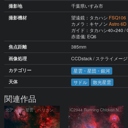
撮影地
千葉県いすみ市
撮影機材
望遠鏡：タカハシ
FSQ106
カメラ：キヤノン
Astro 6D
ガイド：タカハシ40×240 / QH
赤道儀: EQ6
焦点距離
385mm
画像処理
CCDstack / ステライメー
カテゴリー
星雲・星団・銀河
天体
サドル
散光星雲
関連作品
北アメリカ星雲，ペリカン星雲，サドル付近，クレセント星雲，網状星雲・・・etc
IC2944 Running Chicken Nebula