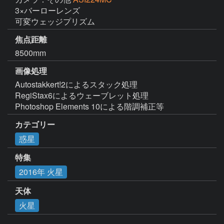
3×バーローレンズ

可変ウェッジプリズム
焦点距離
8500mm
画像処理
Autostakkert!2によるスタック処理

RegiStax6によるウェーブレット処理

Photoshop Elements 10による階調補正等
カテゴリー
惑星
特集
2016年 火星
天体
火星