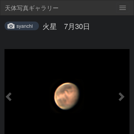
天体写真ギャラリー
Togg
navig
火星 7月30日
syanchi