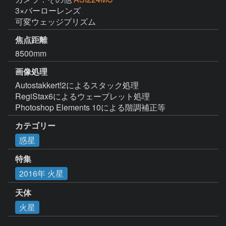
3×バーローレンズ

可変ウェッジプリズム
焦点距離
8500mm
画像処理
Autostakkert!2によるスタック処理

RegiStax6によるウェーブレット処理

Photoshop Elements 10による階調補正等
カテゴリー
惑星
特集
2016年 火星
天体
火星