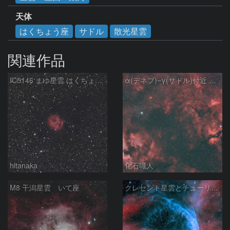
天体
はくちょう座
サドル
散光星雲
関連作品
IC5146 まゆ星雲 はくちょう座
α(デネブ)~γ(サドル)付近 NGC7000 北アメリカ星雲 IC5067~5070 ペリカン星雲 Sh2-112 はくちょう座
hltanaka
化石職人
M8 干潟星雲 いて座
クレセント星雲とチューリップ星雲の真ん中あたりにある星雲 NGC6883 ???