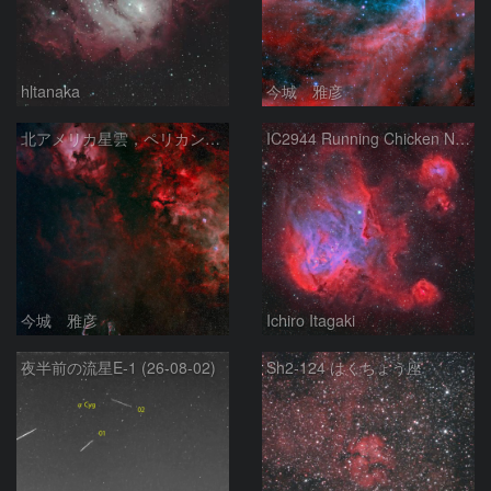
hltanaka
今城 雅彦
北アメリカ星雲，ペリカン星雲，サドル付近，クレセント星雲，網状星雲・・・etc
IC2944 Running Chicken Nebula
今城 雅彦
Ichiro Itagaki
夜半前の流星E-1 (26-08-02)
Sh2-124 はくちょう座