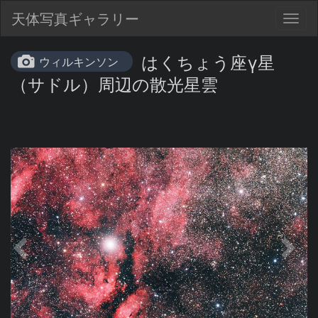
天体写真ギャラリー
Togg
navig
はくちょう座γ星
ウィルキンソン
（サドル）周辺の散光星雲