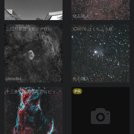
alphavir
化石職人
三日月星雲（モノクロ）
IC5076 はくちょう座
pleiades
化石職人
PR
十三夜での網状星雲（ピッカリングの三角）