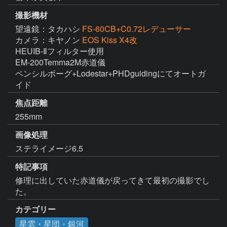
撮影機材
望遠鏡：タカハシ
FS-60CB+C0.72レデューサー
カメラ：キヤノン
EOS Kiss X4改
HEUIB-Ⅱフィルター使用

EM-200Temma2M赤道儀

ペンシルボーグ+Lodestar+PHDguidingにてオートガ
イド
焦点距離
255mm
画像処理
ステライメージ6.5
特記事項
修理に出していた赤道儀が戻ってきて最初の撮影でし
た。
カテゴリー
星雲・星団・銀河