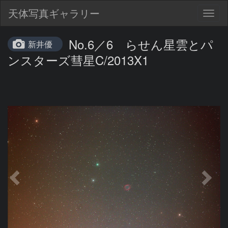
天体写真ギャラリー
Togg
navig
No.6／6 らせん星雲とパ
新井優
ンスターズ彗星C/2013X1