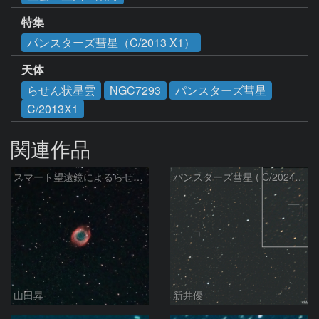
特集
パンスターズ彗星（C/2013 X1）
天体
らせん状星雲
NGC7293
パンスターズ彗星
C/2013X1
関連作品
スマート望遠鏡によるらせん星雲
パンスターズ彗星 ( C/2024R4 )：2026/07/27
山田昇
新井優