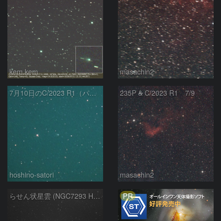
kem.kem
masachin2
7月10日のC/2023 R1（パンスターズ彗星）
235P & C/2023 R1 7/9
hoshino-satori
masachin2
PR
らせん状星雲 (NGC7293 Helix Nebula)