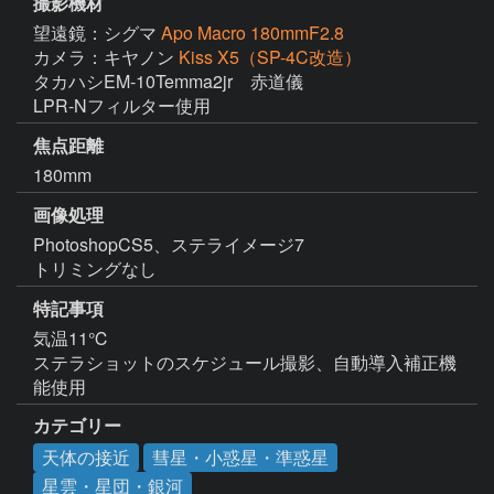
撮影機材
望遠鏡：シグマ
Apo Macro 180mmF2.8
カメラ：キヤノン
Kiss X5（SP-4C改造）
タカハシEM-10Temma2jr　赤道儀

LPR-Nフィルター使用
焦点距離
180mm
画像処理
PhotoshopCS5、ステライメージ7

トリミングなし
特記事項
気温11℃

ステラショットのスケジュール撮影、自動導入補正機
能使用
カテゴリー
天体の接近
彗星・小惑星・準惑星
星雲・星団・銀河