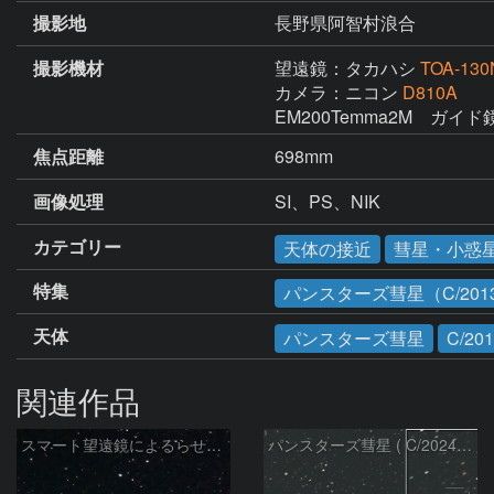
撮影地
長野県阿智村浪合
撮影機材
望遠鏡：タカハシ
TOA-130
カメラ：ニコン
D810A
EM200Temma2M　ガイ
焦点距離
698mm
画像処理
SI、PS、NIK
カテゴリー
天体の接近
彗星・小惑
特集
パンスターズ彗星（C/2013
天体
パンスターズ彗星
C/20
関連作品
スマート望遠鏡によるらせん星雲
パンスターズ彗星 ( C/2024R4 )：2026/07/27