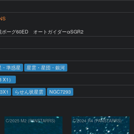
NS
ド鏡ボーグ60ED　オートガイダーαSGR2
星・準惑星
星雲・星団・銀河
 X1）
13X1
らせん状星雲
NGC7293
C/2025 M2 (PANSTARRS)
C/2024 R4 (PANSTARRS)