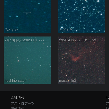
ろどすた
ろどすた
7月10日のC/2023 R1（パンスターズ彗星）
235P & C/2023 R1 7/9
hoshino-satori
masachin2
会社情報
Fo
アストロアーツ
ア
製品情報
Tw