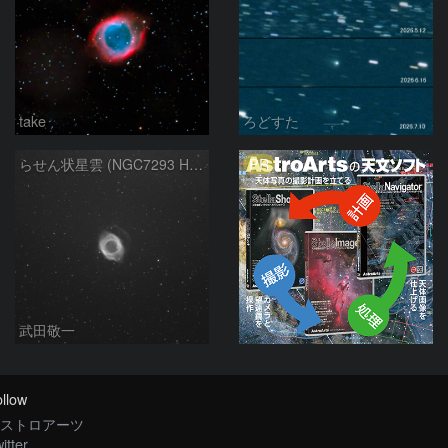
take
ろどすた
PR
らせん状星雲 (NGC7293 Helix Nebula)
武田敬一
llow
ストロアーツ
itter